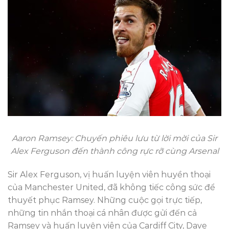
Aaron Ramsey: Chuyến phiêu lưu từ lời mời của Sir
Alex Ferguson đến thành công rực rỡ cùng Arsenal
Sir Alex Ferguson, vị huấn luyện viên huyền thoại
của Manchester United, đã không tiếc công sức để
thuyết phục Ramsey. Những cuộc gọi trực tiếp,
những tin nhắn thoại cá nhân được gửi đến cả
Ramsey và huấn luyện viên của Cardiff City, Dave