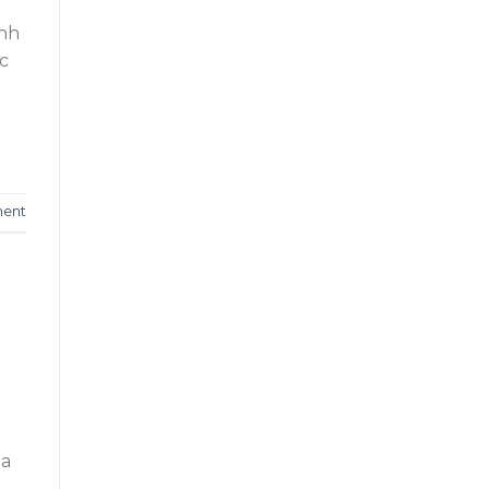
ính
c
ment
ia