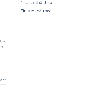
Nhà cái thể thao
Tin tức thể thao
mục
ino
]
ment