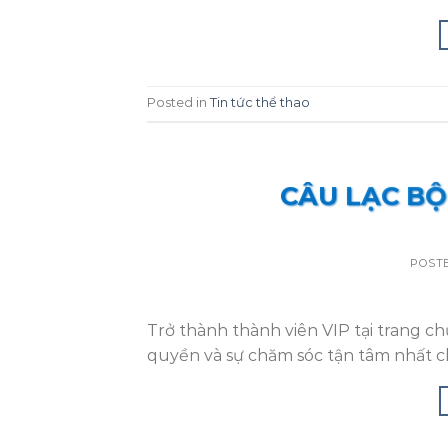
Posted in
Tin tức thể thao
CÂU LẠC BỘ
POST
Trở thành thành viên VIP tại trang c
quyền và sự chăm sóc tận tâm nhất ch