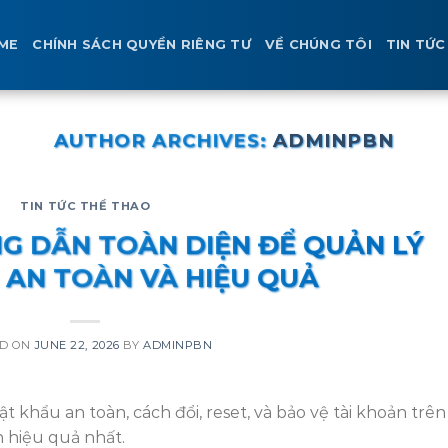
ME
CHÍNH SÁCH QUYỀN RIÊNG TƯ
VỀ CHÚNG TÔI
TIN TỨC
AUTHOR ARCHIVES:
ADMINPBN
TIN TỨC THỂ THAO
G DẪN TOÀN DIỆN ĐỂ QUẢN LÝ
 AN TOÀN VÀ HIỆU QUẢ
ED ON
JUNE 22, 2026
BY
ADMINPBN
t khẩu an toàn, cách đổi, reset, và bảo vệ tài khoản trên
n hiệu quả nhất.