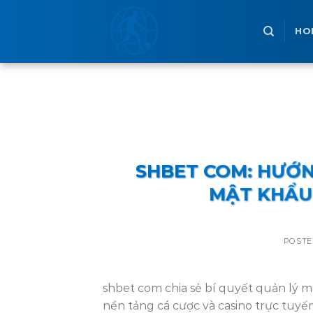
Skip
to
HO
content
SHBET COM: HƯỚN
MẬT KHẨU
POST
shbet com chia sẻ bí quyết quản lý mậ
nền tảng cá cược và casino trực tuyế