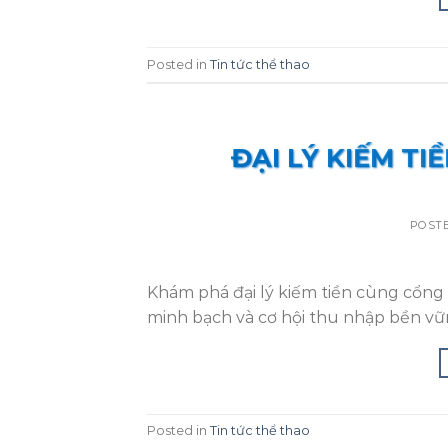
Posted in
Tin tức thể thao
ĐẠI LÝ KIẾM T
POST
Khám phá đại lý kiếm tiền cùng cổn
minh bạch và cơ hội thu nhập bền vữn
Posted in
Tin tức thể thao