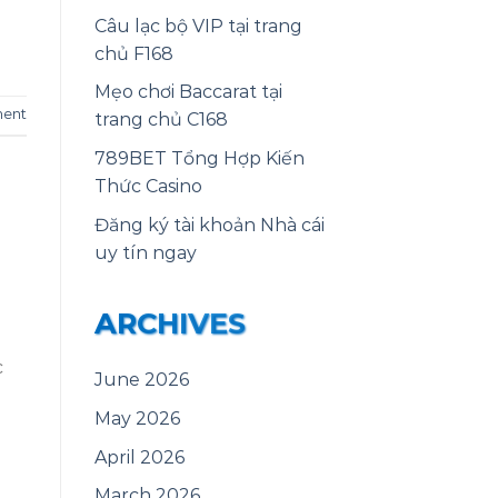
Câu lạc bộ VIP tại trang
chủ F168
Mẹo chơi Baccarat tại
ment
trang chủ C168
789BET Tổng Hợp Kiến
Thức Casino
Đăng ký tài khoản Nhà cái
uy tín ngay
ARCHIVES
c
June 2026
May 2026
April 2026
March 2026