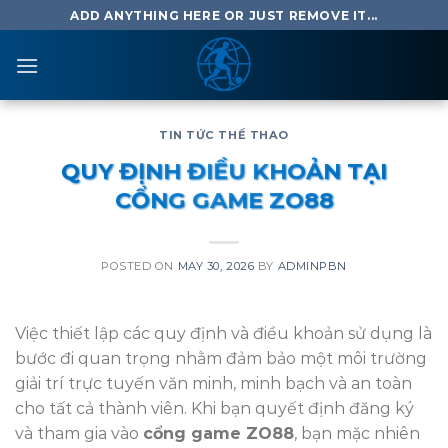
Skip
ADD ANYTHING HERE OR JUST REMOVE IT...
to
content
TIN TỨC THỂ THAO
QUY ĐỊNH ĐIỀU KHOẢN TẠI
CỔNG GAME ZO88
POSTED ON
MAY 30, 2026
BY
ADMINPBN
Việc thiết lập các quy định và điều khoản sử dụng là
bước đi quan trọng nhằm đảm bảo một môi trường
giải trí trực tuyến văn minh, minh bạch và an toàn
cho tất cả thành viên. Khi bạn quyết định đăng ký
và tham gia vào
cổng game ZO88
, bạn mặc nhiên