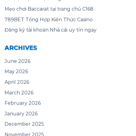
Mẹo chơi Baccarat tại trang chủ C168
789BET Tổng Hợp Kiến Thức Casino
Đăng ký tài khoản Nhà cái uy tín ngay
ARCHIVES
June 2026
May 2026
April 2026
March 2026
February 2026
January 2026
December 2025
November 2025