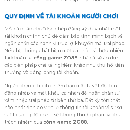
QUY ĐỊNH VỀ TÀI KHOẢN NGƯỜI CHƠI
Mỗi cá nhân chỉ được phép đăng ký duy nhất một
tài khoản chính chủ để đảm bảo tính minh bạch và
ngăn chặn các hành vi trục lợi khuyến mãi trái phép.
Nếu hệ thống phát hiện một cá nhân sở hữu nhiều
tài khoản tại
cổng game ZO88
, nhà cái sẽ áp dụng
các biện pháp chế tài nghiêm khắc như thu hồi tiền
thưởng và đóng băng tài khoản.
Người chơi có trách nhiệm bảo mật tuyệt đối tên
đăng nhập và mật khẩu cá nhân để ngăn chặn sự
xâm nhập trái phép từ bên thứ ba. Bất kỳ tổn thất
nào phát sinh do việc lộ thông tin tài khoản vì sự sơ
suất của người dùng sẽ không thuộc phạm vi chịu
trách nhiệm của
cổng game ZO88
.