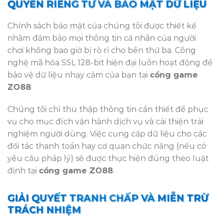
QUYỀN RIÊNG TƯ VÀ BẢO MẬT DỮ LIỆU
Chính sách bảo mật của chúng tôi được thiết kế
nhằm đảm bảo mọi thông tin cá nhân của người
chơi không bao giờ bị rò rỉ cho bên thứ ba. Công
nghệ mã hóa SSL 128-bit hiện đại luôn hoạt động để
bảo vệ dữ liệu nhạy cảm của bạn tại
cổng game
ZO88
.
Chúng tôi chỉ thu thập thông tin cần thiết để phục
vụ cho mục đích vận hành dịch vụ và cải thiện trải
nghiệm người dùng. Việc cung cấp dữ liệu cho các
đối tác thanh toán hay cơ quan chức năng (nếu có
yêu cầu pháp lý) sẽ được thực hiện đúng theo luật
định tại
cổng game ZO88
.
GIẢI QUYẾT TRANH CHẤP VÀ MIỄN TRỪ
TRÁCH NHIỆM