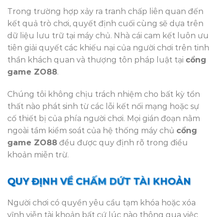
Trong trường hợp xảy ra tranh chấp liên quan đến
kết quả trò chơi, quyết định cuối cùng sẽ dựa trên
dữ liệu lưu trữ tại máy chủ. Nhà cái cam kết luôn ưu
tiên giải quyết các khiếu nại của người chơi trên tinh
thần khách quan và thượng tôn pháp luật tại
cổng
game ZO88
.
Chúng tôi không chịu trách nhiệm cho bất kỳ tổn
thất nào phát sinh từ các lỗi kết nối mạng hoặc sự
cố thiết bị của phía người chơi. Mọi gián đoạn nằm
ngoài tầm kiểm soát của hệ thống máy chủ
cổng
game ZO88
đều được quy định rõ trong điều
khoản miễn trừ.
QUY ĐỊNH VỀ CHẤM DỨT TÀI KHOẢN
Người chơi có quyền yêu cầu tạm khóa hoặc xóa
vĩnh viễn tài khoản bất cứ lúc nào thông qua việc