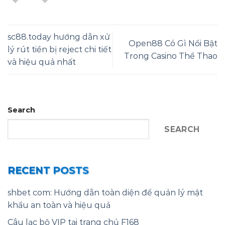
sc88.today hướng dẫn xử
Open88 Có Gì Nổi Bật
lý rút tiền bị reject chi tiết
Trong Casino Thể Thao
và hiệu quả nhất
Search
SEARCH
RECENT POSTS
shbet com: Hướng dẫn toàn diện để quản lý mật
khẩu an toàn và hiệu quả
Câu lạc bộ VIP tại trang chủ F168