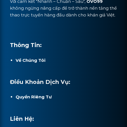
Với cam kết "Nhanh – Chuẩn – Sâu",
OVO99
không ngừng nâng cấp để trở thành nền tảng thể
thao trực tuyến hàng đầu dành cho khán giả Việt.
Thông Tin:
Về Chúng Tôi
Điều Khoản Dịch Vụ:
Quyền Riêng Tư
Liên Hệ: