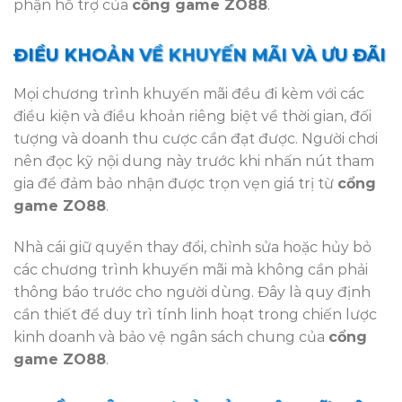
phận hỗ trợ của
cổng game ZO88
.
ĐIỀU KHOẢN VỀ KHUYẾN MÃI VÀ ƯU ĐÃI
Mọi chương trình khuyến mãi đều đi kèm với các
điều kiện và điều khoản riêng biệt về thời gian, đối
tượng và doanh thu cược cần đạt được. Người chơi
nên đọc kỹ nội dung này trước khi nhấn nút tham
gia để đảm bảo nhận được trọn vẹn giá trị từ
cổng
game ZO88
.
Nhà cái giữ quyền thay đổi, chỉnh sửa hoặc hủy bỏ
các chương trình khuyến mãi mà không cần phải
thông báo trước cho người dùng. Đây là quy định
cần thiết để duy trì tính linh hoạt trong chiến lược
kinh doanh và bảo vệ ngân sách chung của
cổng
game ZO88
.