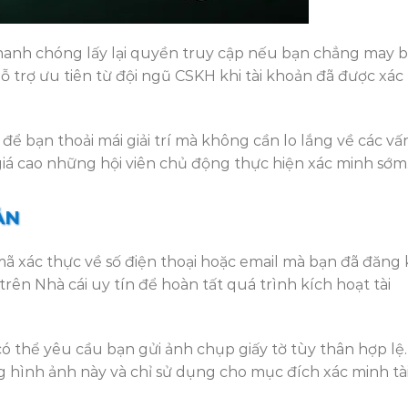
anh chóng lấy lại quyền truy cập nếu bạn chẳng may b
 trợ ưu tiên từ đội ngũ CSKH khi tài khoản đã được xác
để bạn thoải mái giải trí mà không cần lo lắng về các vấ
 giá cao những hội viên chủ động thực hiện xác minh sớm
ẢN
 xác thực về số điện thoại hoặc email mà bạn đã đăng 
ên Nhà cái uy tín để hoàn tất quá trình kích hoạt tài
ó thể yêu cầu bạn gửi ảnh chụp giấy tờ tùy thân hợp lệ.
 hình ảnh này và chỉ sử dụng cho mục đích xác minh tà