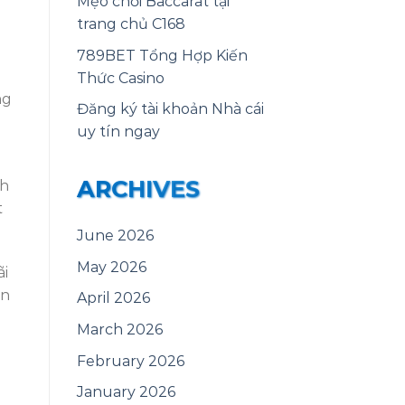
Mẹo chơi Baccarat tại
trang chủ C168
789BET Tổng Hợp Kiến
Thức Casino
ng
Đăng ký tài khoản Nhà cái
uy tín ngay
ARCHIVES
ch
t
June 2026
May 2026
ãi
ận
April 2026
March 2026
February 2026
January 2026