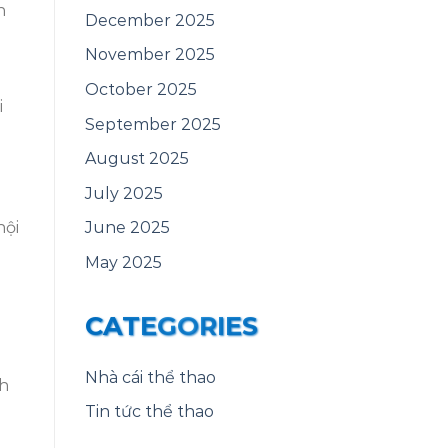
n
December 2025
November 2025
October 2025
i
September 2025
August 2025
July 2025
hội
June 2025
May 2025
CATEGORIES
Nhà cái thể thao
nh
Tin tức thể thao