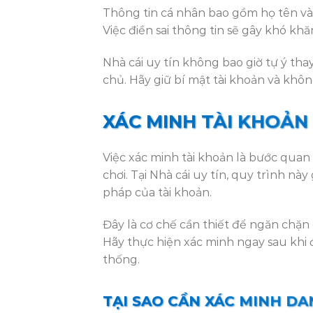
Thông tin cá nhân bao gồm họ tên và s
Việc điền sai thông tin sẽ gây khó khă
Nhà cái uy tín không bao giờ tự ý th
chủ. Hãy giữ bí mật tài khoản và khôn
XÁC MINH TÀI KHOẢN
Việc xác minh tài khoản là bước quan
chơi. Tại Nhà cái uy tín, quy trình n
pháp của tài khoản.
Đây là cơ chế cần thiết để ngăn chặn 
Hãy thực hiện xác minh ngay sau khi
thống.
TẠI SAO CẦN XÁC MINH DA