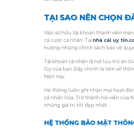
TẠI SAO NÊN CHỌN ĐĂ
Việc sở hữu tài khoản thành viên ma
cá cược cá nhân. Tại
nhà cái uy tín.
hưởng những chính sách bảo vệ quyền 
Tài khoản cá nhân là nơi lưu trữ an to
lũy của bạn. Đây chính là tấm vé thô
hiện nay.
Hệ thống luôn ghi nhận mọi hoạt động
cá nhân hóa. Trở thành hội viên của 
những giá trị tốt đẹp nhất.
HỆ THỐNG BẢO MẬT THÔNG