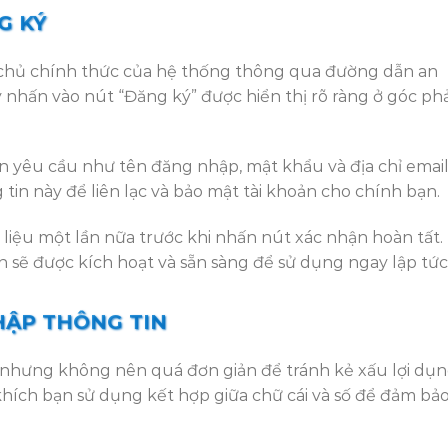
G KÝ
g chủ chính thức của hệ thống thông qua đường dẫn an
y nhấn vào nút “Đăng ký” được hiển thị rõ ràng ở góc phả
in yêu cầu như tên đăng nhập, mật khẩu và địa chỉ email
tin này để liên lạc và bảo mật tài khoản cho chính bạn.
ữ liệu một lần nữa trước khi nhấn nút xác nhận hoàn tất.
bạn sẽ được kích hoạt và sẵn sàng để sử dụng ngay lập tức
HẬP THÔNG TIN
nhưng không nên quá đơn giản để tránh kẻ xấu lợi dụn
 khích bạn sử dụng kết hợp giữa chữ cái và số để đảm bả