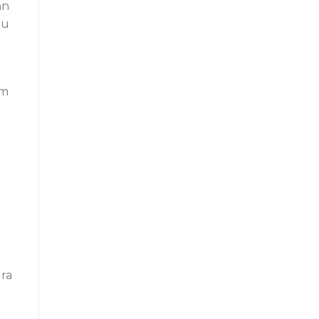
ản
hu
ảm
 ra