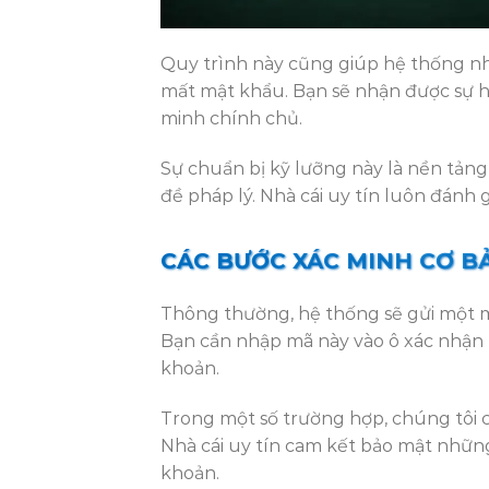
Quy trình này cũng giúp hệ thống nh
mất mật khẩu. Bạn sẽ nhận được sự hỗ
minh chính chủ.
Sự chuẩn bị kỹ lưỡng này là nền tảng 
đề pháp lý. Nhà cái uy tín luôn đánh
CÁC BƯỚC XÁC MINH CƠ B
Thông thường, hệ thống sẽ gửi một mã
Bạn cần nhập mã này vào ô xác nhận tr
khoản.
Trong một số trường hợp, chúng tôi c
Nhà cái uy tín cam kết bảo mật những
khoản.