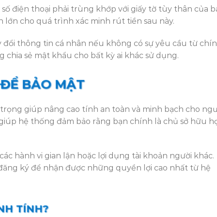
ố điện thoại phải trùng khớp với giấy tờ tùy thân của b
n lớn cho quá trình xác minh rút tiền sau này.
ay đổi thông tin cá nhân nếu không có sự yêu cầu từ chí
g chia sẻ mật khẩu cho bất kỳ ai khác sử dụng.
 ĐỂ BẢO MẬT
 trọng giúp nâng cao tính an toàn và minh bạch cho ngư
ày giúp hệ thống đảm bảo rằng bạn chính là chủ sở hữu h
các hành vi gian lận hoặc lợi dụng tài khoản người khác.
 đăng ký để nhận được những quyền lợi cao nhất từ hệ
NH TÍNH?