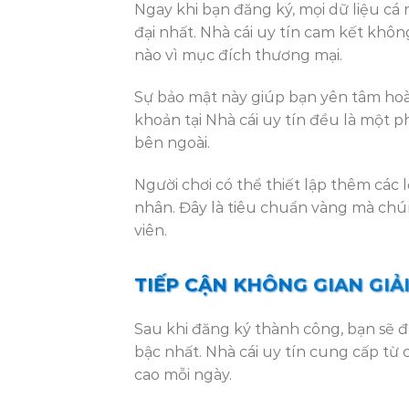
Ngay khi bạn đăng ký, mọi dữ liệu c
đại nhất. Nhà cái uy tín cam kết khôn
nào vì mục đích thương mại.
Sự bảo mật này giúp bạn yên tâm hoàn 
khoản tại Nhà cái uy tín đều là một 
bên ngoài.
Người chơi có thể thiết lập thêm các 
nhân. Đây là tiêu chuẩn vàng mà chún
viên.
TIẾP CẬN KHÔNG GIAN GIẢ
Sau khi đăng ký thành công, bạn sẽ đ
bậc nhất. Nhà cái uy tín cung cấp từ
cao mỗi ngày.