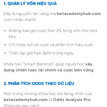
1. QUẢN LÝ VỐN HIỆU QUẢ
Đây là nguyên tắc vàng mà
betacademyhub.com
luôn nhấn mạnh:
Không bao giờ cược hơn 2% tổng vốn cho một
kèo.
Ghi chép lịch sử cược và phân tích hiệu suất.
Thiết lập giới hạn lãi/lỗ trong ngày.
Khóa học “Smart Bankroll” giúp người học
xây
dựng chiến lược tài chính cá cược bền vững
.
2. PHÂN TÍCH ODDS THEO DỮ LIỆU
Một trong những khóa học nổi tiếng nhất của
betacademyhub.com
là
Odds Analysis Pro
.
Khóa này dạy cách: