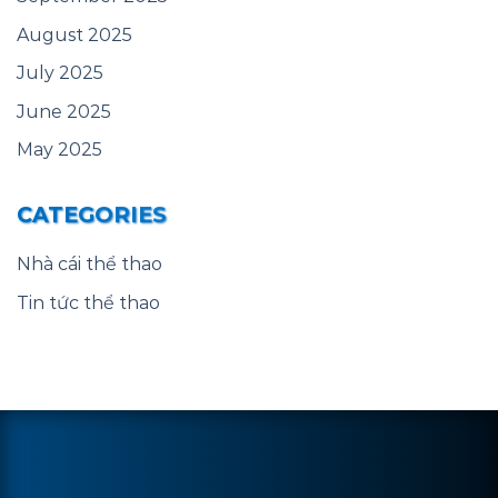
August 2025
July 2025
June 2025
May 2025
CATEGORIES
Nhà cái thể thao
Tin tức thể thao