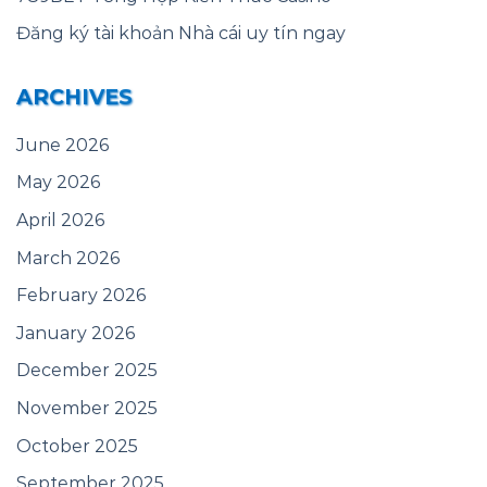
Đăng ký tài khoản Nhà cái uy tín ngay
ARCHIVES
June 2026
May 2026
April 2026
March 2026
February 2026
January 2026
December 2025
November 2025
October 2025
September 2025