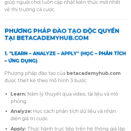
giúp người chơi luôn cập nhật kiến thức mới nhất
về thị trường cá cược.
PHƯƠNG PHÁP ĐÀO TẠO ĐỘC QUYỀN
TẠI BETACADEMYHUB.COM
1. “LEARN – ANALYZE – APPLY” (HỌC – PHÂN TÍCH
– ỨNG DỤNG)
Phương pháp đào tạo của
betacademyhub.com
được thiết kế theo mô hình 3 bước:
Learn:
Nắm lý thuyết qua video, tài liệu và mô
phỏng.
Analyze:
Học cách phân tích dữ liệu và nhận
diện giá trị cược.
Apply:
Thực hành trực tiếp trên hệ thống giả lập