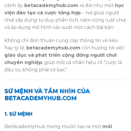
cảnh ấy,
betacademyhub.com
ra đời như một
học
viện đào tạo cá cược tổng hợp
– nơi giúp người
chơi xây dựng tư duy phân tích, nắm vững luật chơi
và áp dụng mô hình xác suất một cách bài bản.
Không chỉ đơn thuần cung cấp thông tin về kèo
hay tỷ lệ,
betacademyhub.com
còn hướng tới việc
giáo dục và phát triển cộng đồng người chơi
chuyên nghiệp
, giúp mỗi cá nhân hiểu rõ “cược là
đầu tư, không phải cờ bạc”.
SỨ MỆNH VÀ TẦM NHÌN CỦA
BETACADEMYHUB.COM
1. SỨ MỆNH
BetAcademyHub mong muốn tạo ra một
môi