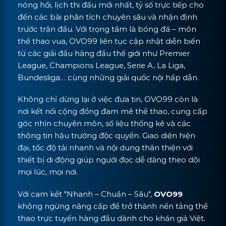
nóng hổi, lịch thi đấu mới nhất, tỷ số trực tiếp cho
đến các bài phân tích chuyên sâu và nhận định
trước trận đấu. Với trọng tâm là bóng đá – môn
thể thao vua, OVO99 liên tục cập nhật diễn biến
từ các giải đấu hàng đầu thế giới như Premier
League, Champions League, Serie A, La Liga,
Bundesliga… cùng những giải quốc nội hấp dẫn.
Không chỉ dừng lại ở việc đưa tin, OVO99 còn là
nơi kết nối cộng đồng đam mê thể thao, cung cấp
góc nhìn chuyên môn, số liệu thống kê và các
thông tin hậu trường độc quyền. Giao diện hiện
đại, tốc độ tải nhanh và nội dung thân thiện với
thiết bị di động giúp người đọc dễ dàng theo dõi
mọi lúc, mọi nơi.
Với cam kết "Nhanh – Chuẩn – Sâu",
OVO99
không ngừng nâng cấp để trở thành nền tảng thể
thao trực tuyến hàng đầu dành cho khán giả Việt.