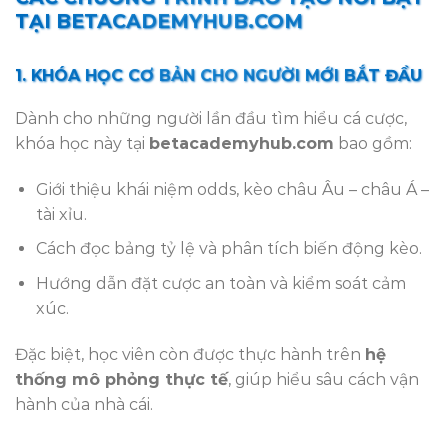
TẠI BETACADEMYHUB.COM
1. KHÓA HỌC CƠ BẢN CHO NGƯỜI MỚI BẮT ĐẦU
Dành cho những người lần đầu tìm hiểu cá cược,
khóa học này tại
betacademyhub.com
bao gồm:
Giới thiệu khái niệm odds, kèo châu Âu – châu Á –
tài xỉu.
Cách đọc bảng tỷ lệ và phân tích biến động kèo.
Hướng dẫn đặt cược an toàn và kiểm soát cảm
xúc.
Đặc biệt, học viên còn được thực hành trên
hệ
thống mô phỏng thực tế
, giúp hiểu sâu cách vận
hành của nhà cái.