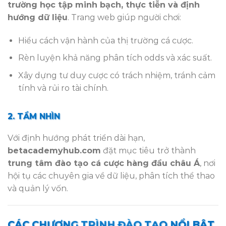
trường học tập minh bạch, thực tiễn và định
hướng dữ liệu
. Trang web giúp người chơi:
Hiểu cách vận hành của thị trường cá cược.
Rèn luyện khả năng phân tích odds và xác suất.
Xây dựng tư duy cược có trách nhiệm, tránh cảm
tính và rủi ro tài chính.
2. TẦM NHÌN
Với định hướng phát triển dài hạn,
betacademyhub.com
đặt mục tiêu trở thành
trung tâm đào tạo cá cược hàng đầu châu Á
, nơi
hội tụ các chuyên gia về dữ liệu, phân tích thể thao
và quản lý vốn.
CÁC CHƯƠNG TRÌNH ĐÀO TẠO NỔI BẬT