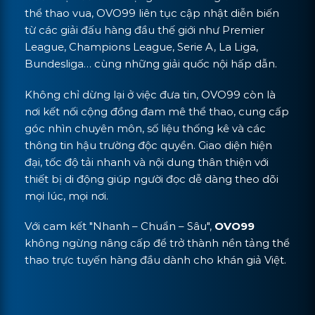
thể thao vua, OVO99 liên tục cập nhật diễn biến
từ các giải đấu hàng đầu thế giới như Premier
League, Champions League, Serie A, La Liga,
Bundesliga… cùng những giải quốc nội hấp dẫn.
Không chỉ dừng lại ở việc đưa tin, OVO99 còn là
nơi kết nối cộng đồng đam mê thể thao, cung cấp
góc nhìn chuyên môn, số liệu thống kê và các
thông tin hậu trường độc quyền. Giao diện hiện
đại, tốc độ tải nhanh và nội dung thân thiện với
thiết bị di động giúp người đọc dễ dàng theo dõi
mọi lúc, mọi nơi.
Với cam kết "Nhanh – Chuẩn – Sâu",
OVO99
không ngừng nâng cấp để trở thành nền tảng thể
thao trực tuyến hàng đầu dành cho khán giả Việt.