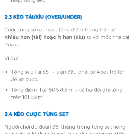
hoặc từng set.
2.3 KÈO TÀI/XỈU (OVER/UNDER)
Cược tổng số set hoặc tổng điểm trong trận sẽ
nhiều hơn (tài) hoặc ít hơn (xỉu)
so với mốc nhà cái
đưa ra.
Ví dụ:
Tổng set: Tài 3.5 → trận đấu phải có 4 set trở lên
để ăn cược.
Tổng điểm: Tài 180.5 điểm → cả hai đội ghi tổng
trên 181 điểm.
2.4 KÈO CƯỢC TỪNG SET
Người chơi dự đoán đội thắng trong từng set riêng