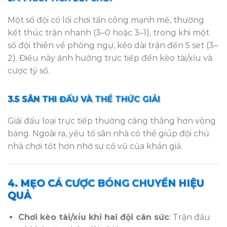
Một số đội có lối chơi tấn công mạnh mẽ, thường
kết thúc trận nhanh (3–0 hoặc 3–1), trong khi một
số đội thiên về phòng ngự, kéo dài trận đến 5 set (3–
2). Điều này ảnh hưởng trực tiếp đến kèo tài/xỉu và
cược tỷ số.
3.5 SÂN THI ĐẤU VÀ THỂ THỨC GIẢI
Giải đấu loại trực tiếp thường căng thẳng hơn vòng
bảng. Ngoài ra, yếu tố sân nhà có thể giúp đội chủ
nhà chơi tốt hơn nhờ sự cổ vũ của khán giả.
4. MẸO CÁ CƯỢC BÓNG CHUYỀN HIỆU
QUẢ
Chơi kèo tài/xỉu khi hai đội cân sức
: Trận đấu