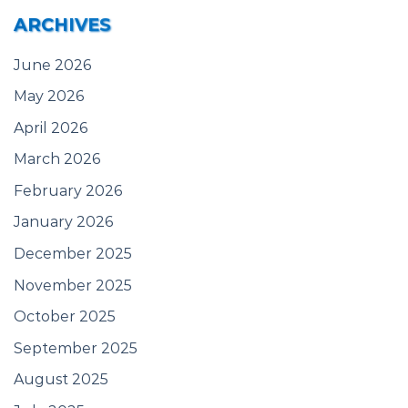
ARCHIVES
June 2026
May 2026
April 2026
March 2026
February 2026
January 2026
December 2025
November 2025
October 2025
September 2025
August 2025