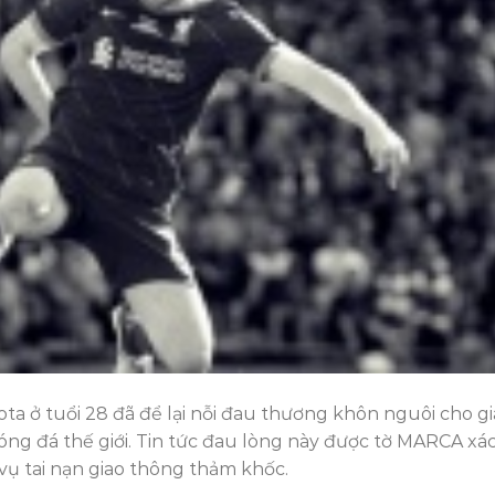
Jota ở tuổi 28 đã để lại nỗi đau thương khôn nguôi cho gi
bóng đá thế giới. Tin tức đau lòng này được tờ MARCA xá
 vụ tai nạn giao thông thảm khốc.