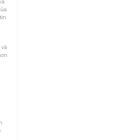
và
của
tin
 và
hơn
g
n
à