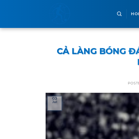
Skip
to
HO
content
CẢ LÀNG BÓNG ĐÁ
POST
03
Jul