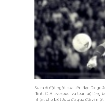
Sự ra đi đột ngột của tiền đạo Diogo 
đình, CLB Liverpool và toàn bộ làng 
nhận, cho biết Jota đã qua đời vì một