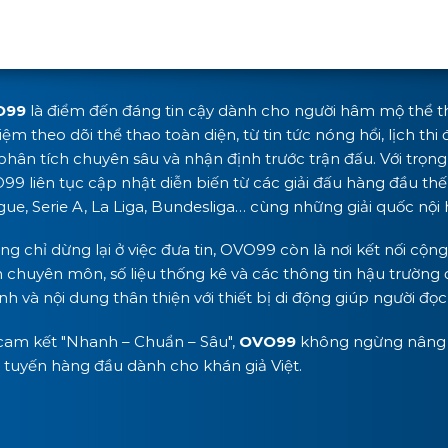
O99
là điểm đến đáng tin cậy dành cho người hâm mộ thể th
ệm theo dõi thể thao toàn diện, từ tin tức nóng hổi, lịch thi
phân tích chuyên sâu và nhận định trước trận đấu. Với trọn
99 liên tục cập nhật diễn biến từ các giải đấu hàng đầu th
ue, Serie A, La Liga, Bundesliga… cùng những giải quốc nội
ng chỉ dừng lại ở việc đưa tin, OVO99 còn là nơi kết nối c
 chuyên môn, số liệu thống kê và các thông tin hậu trường độ
h và nội dung thân thiện với thiết bị di động giúp người đọc
 cam kết "Nhanh – Chuẩn – Sâu",
OVO99
không ngừng nâng c
 tuyến hàng đầu dành cho khán giả Việt.