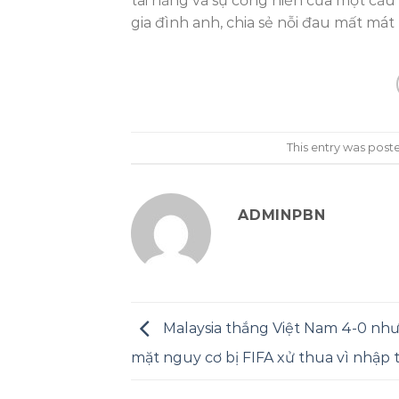
tài năng và sự cống hiến của một cầu 
gia đình anh, chia sẻ nỗi đau mất mát 
This entry was post
ADMINPBN
Malaysia thắng Việt Nam 4-0 như
mặt nguy cơ bị FIFA xử thua vì nhập t