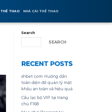
 THỂ THAO
NHÀ CÁI THỂ THAO
Search
SEARCH
RECENT POSTS
shbet com: Hướng dẫn
toàn diện để quản lý mật
khẩu an toàn và hiệu quả
Câu lạc bộ VIP tại trang
chủ F168