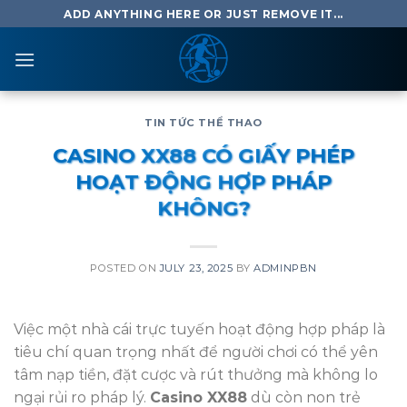
Skip
ADD ANYTHING HERE OR JUST REMOVE IT...
to
content
TIN TỨC THỂ THAO
CASINO XX88 CÓ GIẤY PHÉP
HOẠT ĐỘNG HỢP PHÁP
KHÔNG?
POSTED ON
JULY 23, 2025
BY
ADMINPBN
Việc một nhà cái trực tuyến hoạt động hợp pháp là
tiêu chí quan trọng nhất để người chơi có thể yên
tâm nạp tiền, đặt cược và rút thưởng mà không lo
ngại rủi ro pháp lý.
Casino XX88
dù còn non trẻ