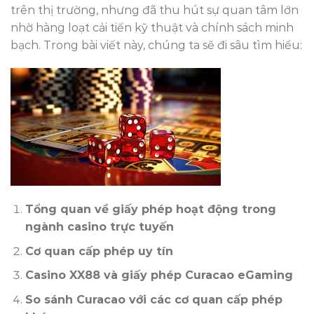
trên thị trường, nhưng đã thu hút sự quan tâm lớn
nhờ hàng loạt cải tiến kỹ thuật và chính sách minh
bạch. Trong bài viết này, chúng ta sẽ đi sâu tìm hiểu:
Tổng quan về giấy phép hoạt động trong
ngành casino trực tuyến
Cơ quan cấp phép uy tín
Casino XX88 và giấy phép Curacao eGaming
So sánh Curacao với các cơ quan cấp phép