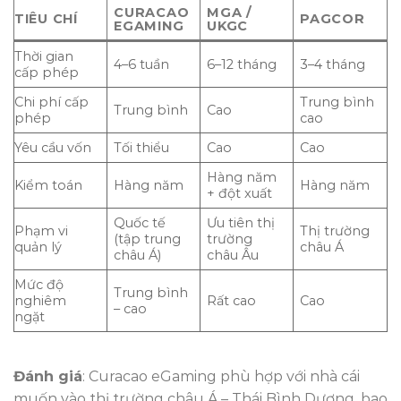
CURACAO
MGA /
TIÊU CHÍ
PAGCOR
EGAMING
UKGC
Thời gian
4–6 tuần
6–12 tháng
3–4 tháng
cấp phép
Chi phí cấp
Trung bình
Trung bình
Cao
phép
cao
Yêu cầu vốn
Tối thiểu
Cao
Cao
Hàng năm
Kiểm toán
Hàng năm
Hàng năm
+ đột xuất
Quốc tế
Ưu tiên thị
Phạm vi
Thị trường
(tập trung
trường
quản lý
châu Á
châu Á)
châu Âu
Mức độ
Trung bình
nghiêm
Rất cao
Cao
– cao
ngặt
Đánh giá
: Curacao eGaming phù hợp với nhà cái
muốn vào thị trường châu Á – Thái Bình Dương, bao