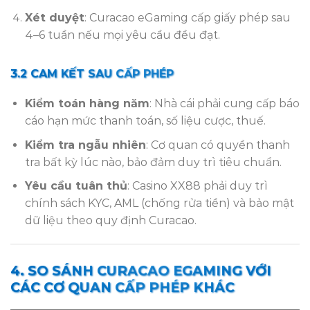
Xét duyệt
: Curacao eGaming cấp giấy phép sau
4–6 tuần nếu mọi yêu cầu đều đạt.
3.2 CAM KẾT SAU CẤP PHÉP
Kiểm toán hàng năm
: Nhà cái phải cung cấp báo
cáo hạn mức thanh toán, số liệu cược, thuế.
Kiểm tra ngẫu nhiên
: Cơ quan có quyền thanh
tra bất kỳ lúc nào, bảo đảm duy trì tiêu chuẩn.
Yêu cầu tuân thủ
: Casino XX88 phải duy trì
chính sách KYC, AML (chống rửa tiền) và bảo mật
dữ liệu theo quy định Curacao.
4. SO SÁNH CURACAO EGAMING VỚI
CÁC CƠ QUAN CẤP PHÉP KHÁC