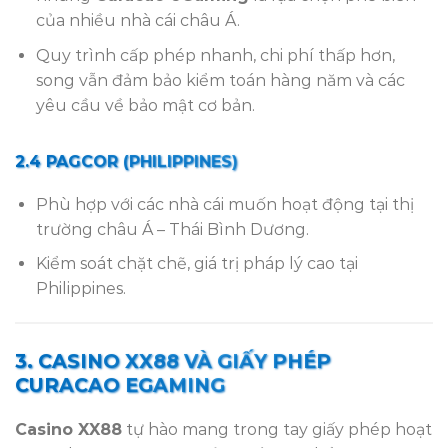
của nhiều nhà cái châu Á.
Quy trình cấp phép nhanh, chi phí thấp hơn,
song vẫn đảm bảo kiểm toán hàng năm và các
yêu cầu về bảo mật cơ bản.
2.4 PAGCOR (PHILIPPINES)
Phù hợp với các nhà cái muốn hoạt động tại thị
trường châu Á – Thái Bình Dương.
Kiểm soát chặt chẽ, giá trị pháp lý cao tại
Philippines.
3. CASINO XX88 VÀ GIẤY PHÉP
CURACAO EGAMING
Casino XX88
tự hào mang trong tay giấy phép hoạt