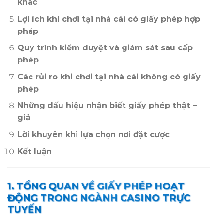
khác
Lợi ích khi chơi tại nhà cái có giấy phép hợp
pháp
Quy trình kiểm duyệt và giám sát sau cấp
phép
Các rủi ro khi chơi tại nhà cái không có giấy
phép
Những dấu hiệu nhận biết giấy phép thật –
giả
Lời khuyên khi lựa chọn nơi đặt cược
Kết luận
1. TỔNG QUAN VỀ GIẤY PHÉP HOẠT
ĐỘNG TRONG NGÀNH CASINO TRỰC
TUYẾN