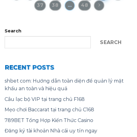
37
38
…
48
Search
SEARCH
RECENT POSTS
shbet com: Hướng dẫn toàn diện để quản lý mật
khẩu an toàn và hiệu quả
Câu lạc bộ VIP tại trang chủ F168
Mẹo chơi Baccarat tại trang chủ C168
789BET Tổng Hợp Kiến Thức Casino
Đăng ký tài khoản Nhà cái uy tín ngay