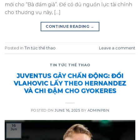
mới cho “Bà đầm già”. Để có đủ nguồn lực tài chính
cho thương vụ này, […]
CONTINUE READING
→
Posted in
Tin tức thể thao
Leave a comment
TIN TỨC THỂ THAO
JUVENTUS GÂY CHẤN ĐỘNG: ĐỔI
VLAHOVIC LẤY THEO HERNANDEZ
VÀ CHI ĐẬM CHO GYOKERES
POSTED ON
JUNE 16, 2025
BY
ADMINPBN
16
Jun