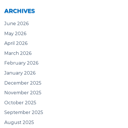
ARCHIVES
June 2026
May 2026
April 2026
March 2026
February 2026
January 2026
December 2025
November 2025
October 2025
September 2025
August 2025