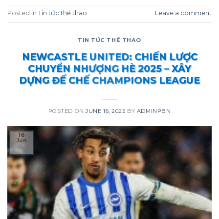
Posted in
Tin tức thể thao
Leave a comment
TIN TỨC THỂ THAO
NEWCASTLE UNITED: CHIẾN LƯỢC
CHUYỂN NHƯỢNG HÈ 2025 – XÂY
DỰNG ĐẾ CHẾ CHAMPIONS LEAGUE
POSTED ON
JUNE 16, 2025
BY
ADMINPBN
16
Jun