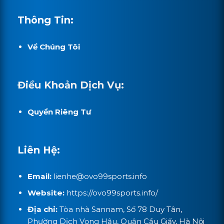
Thông Tin:
Về Chúng Tôi
Điều Khoản Dịch Vụ:
Quyền Riêng Tư
Liên Hệ:
Email:
lienhe@
ovo99sports.info
Website:
https://ovo99sports.info/
Địa chỉ:
Tòa nhà Sannam, Số 78 Duy Tân,
Phường Dịch Vọng Hậu, Quận Cầu Giấy, Hà Nội