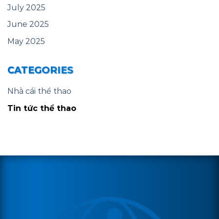
July 2025
June 2025
May 2025
CATEGORIES
Nhà cái thể thao
Tin tức thể thao