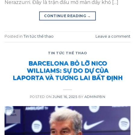
Nerazzurri. Đây là trận đấu mở màn đầy khó […]
CONTINUE READING
→
Posted in
Tin tức thể thao
Leave a comment
TIN TỨC THỂ THAO
BARCELONA BỎ LỠ NICO
WILLIAMS: SỰ DO DỰ CỦA
LAPORTA VÀ TƯƠNG LAI BẤT ĐỊNH
POSTED ON
JUNE 16, 2025
BY
ADMINPBN
16
Jun