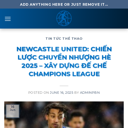
Skip
ADD ANYTHING HERE OR JUST REMOVE IT...
to
content
TIN TỨC THỂ THAO
NEWCASTLE UNITED: CHIẾN
LƯỢC CHUYỂN NHƯỢNG HÈ
2025 – XÂY DỰNG ĐẾ CHẾ
CHAMPIONS LEAGUE
POSTED ON
JUNE 16, 2025
BY
ADMINPBN
16
Jun