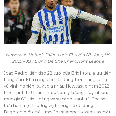
Newcastle United: Chiến Lược Chuyển Nhượng Hè
2025 – Xây Dựng Đế Chế Champions League
Joao Pedro, tiền đạo 22 tuổi của Brighton, là ưu tiên
hàng đầu. Khả năng chơi đa dạng trên hàng công
và kinh nghiệm suýt gia nhập Newcastle năm 2022
khiến anh trở thành mục tiêu lý tưởng. Tuy nhiên,
mức giá 60 triệu bảng và sự cạnh tranh từ Chelsea
hứa hẹn một thương vụ không hề dễ dàng.
Brighton mới chiêu mộ Charalampos Kostoulas, điều