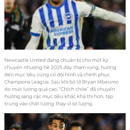
Newcastle United đang chuẩn bị cho một kỳ
chuyển nhượng hè 2025 đầy tham vọng, hướng
đến mục tiêu củng cố đội hình và chinh phục
Champions League. Sau khi bỏ lỡ Bryan Mbeumo
do mức lương quá cao, “Chích chòe” đã chuyển
hướng sang các mục tiêu khác khả thi hơn, tập
trung vào chất lượng thay vì số lượng.