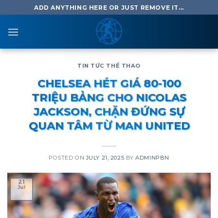
Skip
ADD ANYTHING HERE OR JUST REMOVE IT...
to
content
TIN TỨC THỂ THAO
CHELSEA HÉT GIÁ 80-100
TRIỆU BẢNG CHO NICOLAS
JACKSON, CHẶN ĐỨNG SỰ
QUAN TÂM TỪ MAN UNITED
POSTED ON
JULY 21, 2025
BY
ADMINPBN
21
Jul