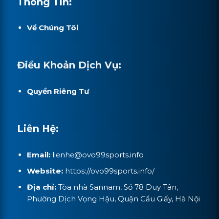
Thông Tin:
Về Chúng Tôi
Điều Khoản Dịch Vụ:
Quyền Riêng Tư
Liên Hệ:
Email:
lienhe@
ovo99sports.info
Website:
https://ovo99sports.info/
Địa chỉ:
Tòa nhà Sannam, Số 78 Duy Tân,
Phường Dịch Vọng Hậu, Quận Cầu Giấy, Hà Nội