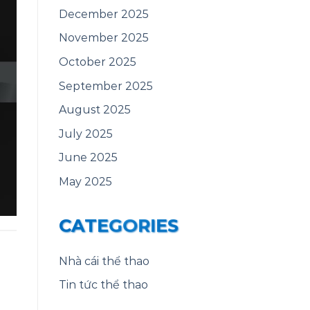
December 2025
November 2025
October 2025
September 2025
August 2025
July 2025
June 2025
May 2025
CATEGORIES
Nhà cái thể thao
Tin tức thể thao