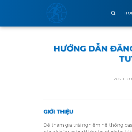
Skip
to
HO
content
HƯỚNG DẪN ĐĂNG
TU
POSTED 
GIỚI THIỆU
Để tham gia trải nghiệm hệ thống cas