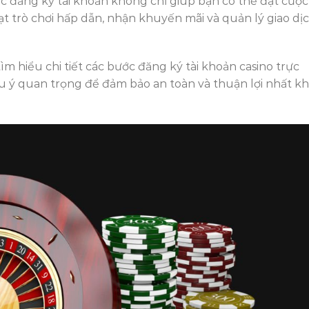
ệc đăng ký tài khoản không chỉ giúp bạn có thể đặt cược
ạt trò chơi hấp dẫn, nhận khuyến mãi và quản lý giao dị
ìm hiểu chi tiết các bước đăng ký tài khoản casino trực
 ý quan trọng để đảm bảo an toàn và thuận lợi nhất kh