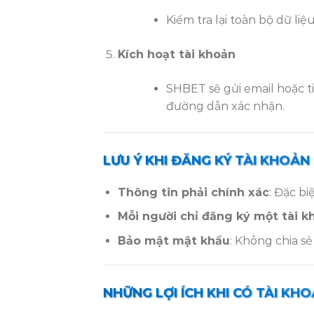
Kiểm tra lại toàn bộ dữ li
Kích hoạt tài khoản
SHBET sẽ gửi email hoặc t
đường dẫn xác nhận.
LƯU Ý KHI ĐĂNG KÝ TÀI KHOẢN
Thông tin phải chính xác
: Đặc bi
Mỗi người chỉ đăng ký một tài k
Bảo mật mật khẩu
: Không chia s
NHỮNG LỢI ÍCH KHI CÓ TÀI KH