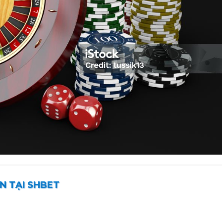
N TẠI SHBET