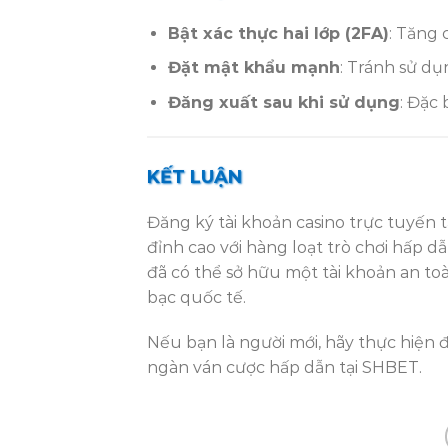
Bật xác thực hai lớp (2FA)
: Tăng 
Đặt mật khẩu mạnh
: Tránh sử dụ
Đăng xuất sau khi sử dụng
: Đặc 
KẾT LUẬN
Đăng ký tài khoản casino trực tuyến tạ
đỉnh cao với hàng loạt trò chơi hấp dẫ
đã có thể sở hữu một tài khoản an to
bạc quốc tế.
Nếu bạn là người mới, hãy thực hiện
ngàn ván cược hấp dẫn tại SHBET.