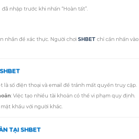
ệu đã nhập trước khi nhấn “Hoàn tất”.
in nhắn để xác thực. Người chơi
SHBET
chỉ cần nhấn vào
 SHBET
ệt là số điện thoại và email để tránh mất quyền truy cập.
hoản
: Việc tạo nhiều tài khoản có thể vi phạm quy định.
ẻ mật khẩu với người khác.
OẢN TẠI SHBET