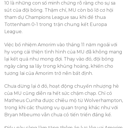
10 là những con số minh chứng rõ ràng cho sự sa
sút của đội bóng. Thậm chí, MU còn bỏ lỡ cơ hội
tham dự Champions League sau khi để thua
Tottenham 0-1 trong trận chung kết Europa
League.
Việc bổ nhiệm Amorim vào tháng 11 năm ngoái với
hy vọng cải thiện tình hình của MU đã không mang
lại kết quả như mong đợi. Thay vào đó, đội bóng
ngày càng sa lầy trong khủng hoảng, khiến cho
tương lai của Amorim trở nên bất định.
Chưa dừng lại ở đó, hoạt động chuyển nhượng hè
của MU cũng diễn ra hết sức chậm chạp. Chỉ có
Matheus Cunha được chiêu mộ từ Wolverhampton,
trong khi các thương vụ quan trọng khác như với
Bryan Mbeumo vẫn chưa có tiến triển đáng kể.
Điều này càng làm tăng thêm áp lực lên vai Amorim.