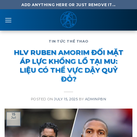
Skip
ADD ANYTHING HERE OR JUST REMOVE IT...
to
content
TIN TỨC THỂ THAO
HLV RUBEN AMORIM ĐỐI MẶT
ÁP LỰC KHỔNG LỒ TẠI MU:
LIỆU CÓ THỂ VỰC DẬY QUỶ
ĐỎ?
POSTED ON
JULY 15, 2025
BY
ADMINPBN
15
Jul