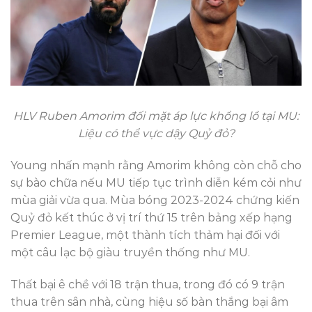
HLV Ruben Amorim đối mặt áp lực khổng lồ tại MU:
Liệu có thể vực dậy Quỷ đỏ?
Young nhấn mạnh rằng Amorim không còn chỗ cho
sự bào chữa nếu MU tiếp tục trình diễn kém cỏi như
mùa giải vừa qua. Mùa bóng 2023-2024 chứng kiến
Quỷ đỏ kết thúc ở vị trí thứ 15 trên bảng xếp hạng
Premier League, một thành tích thảm hại đối với
một câu lạc bộ giàu truyền thống như MU.
Thất bại ê chề với 18 trận thua, trong đó có 9 trận
thua trên sân nhà, cùng hiệu số bàn thắng bại âm