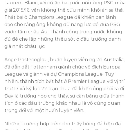
Laurent Blanc, với cú ăn ba quốc nội cùng PSG mùa
giải 2015/16, vẫn không thể cứu mình khỏi án sa thải.
Thất bại ở Champions League đã khiến ban lãnh
đạo cho rằng ông không đủ năng lực để đưa PSG
vươn tầm châu Âu. Thành công trong nước không
đủ để che lấp những thiếu sót ở đấu trường danh
giá nhất châu lục.
Ange Postecoglou, huấn luyện viên người Australia,
đã dẫn dắt Tottenham giành chức vô địch Europa
League và giành vé dự Champions League. Tuy
nhiên, thành tích bết bát ở Premier League với vị trí
thứ 17 và kỷ lục 22 trận thua đã khiến ông phải ra đi.
Đây là trường hợp cho thấy, sự cân bằng giữa thành
tích ở các đấu trường khác nhau là vô cùng quan
trọng đối với một huấn luyện viên.
Những trường hợp trên cho thấy bóng đá hiện đại