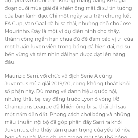
đột phá và chuỗi trận không thắng đáng kể ở giai
đoạn cuối mùa giải đã khiến ông mất đi sự tin tưởng
của ban lãnh đạo. Chỉ một ngày sau trận chung kết
FA Cup, Van Gaal đã bị sa thải, nhường chỗ cho Jose
Mourinho. Đây là một ví dụ điển hình cho thấy,
thành công ngắn hạn chưa đủ để đảm bảo vị trí của
một huấn luyện viên trong bóng đá hiện đại, nơi sự
bền vững và tầm nhìn dài hạn được đặt lên hàng
đầu.
Maurizio Sarri, với chức vô địch Serie A cùng
Juventus mùa giải 2019/20, cũng không thoát khỏi
số phận này. Dù mang về danh hiệu quốc nội,
nhưng thất bại cay đắng trước Lyon ở vòng 1/8
Champions League đã khiến ông bị sa thải chỉ sau
một năm dẫn dắt. Phong cách chơi bóng và những
mâu thuẫn nội bộ đã góp phần đẩy Sarri ra khỏi
Juventus, cho thấy tầm quan trọng của yếu tố hòa
hợp và sự hài lòng chung trong một tập thể bóng