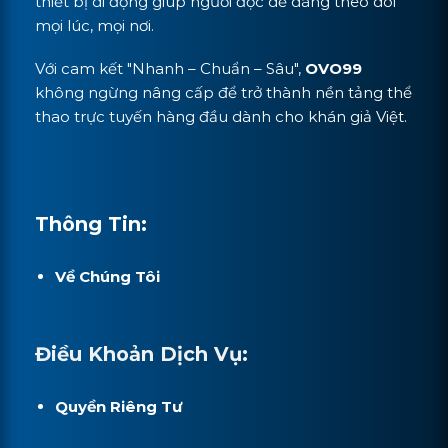
thiết bị di động giúp người đọc dễ dàng theo dõi
mọi lúc, mọi nơi.
Với cam kết "Nhanh – Chuẩn – Sâu",
OVO99
không ngừng nâng cấp để trở thành nền tảng thể
thao trực tuyến hàng đầu dành cho khán giả Việt.
Thông Tin:
Về Chúng Tôi
Điều Khoản Dịch Vụ:
Quyền Riêng Tư