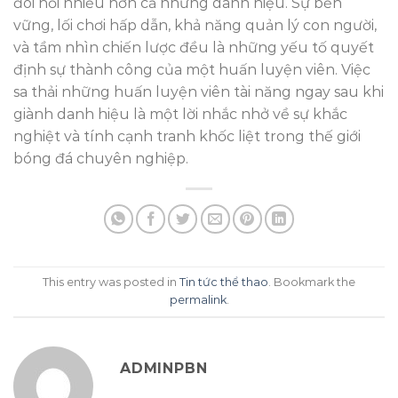
đòi hỏi nhiều hơn cả những danh hiệu. Sự bền
vững, lối chơi hấp dẫn, khả năng quản lý con người,
và tầm nhìn chiến lược đều là những yếu tố quyết
định sự thành công của một huấn luyện viên. Việc
sa thải những huấn luyện viên tài năng ngay sau khi
giành danh hiệu là một lời nhắc nhở về sự khắc
nghiệt và tính cạnh tranh khốc liệt trong thế giới
bóng đá chuyên nghiệp.
This entry was posted in
Tin tức thể thao
. Bookmark the
permalink
.
ADMINPBN