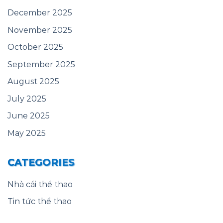
December 2025
November 2025
October 2025
September 2025
August 2025
July 2025
June 2025
May 2025
CATEGORIES
Nhà cái thể thao
Tin tức thể thao