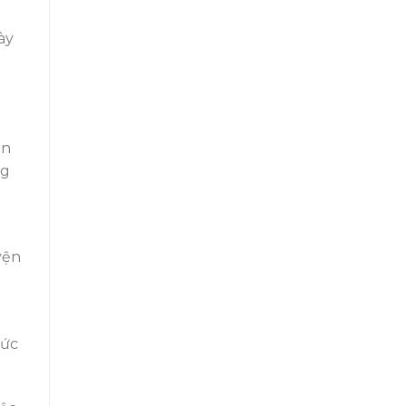
ày
ạn
ng
yện
sức