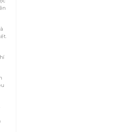
uộc
iên
và
ết.
hí
n
êu
t
n