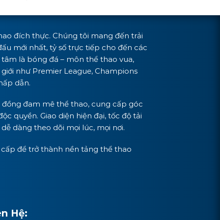
ao đích thực. Chúng tôi mang đến trải
 đấu mới nhất, tỷ số trực tiếp cho đến các
g tâm là bóng đá – môn thể thao vua,
ế giới như Premier League, Champions
 hấp dẫn.
ộng đồng đam mê thể thao, cung cấp góc
c quyền. Giao diện hiện đại, tốc độ tải
 dễ dàng theo dõi mọi lúc, mọi nơi.
ấp để trở thành nền tảng thể thao
ên Hệ: