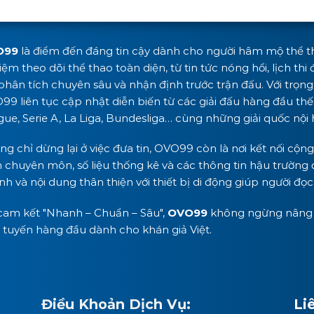
O99
là điểm đến đáng tin cậy dành cho người hâm mộ thể th
ệm theo dõi thể thao toàn diện, từ tin tức nóng hổi, lịch thi
phân tích chuyên sâu và nhận định trước trận đấu. Với trọn
99 liên tục cập nhật diễn biến từ các giải đấu hàng đầu th
ue, Serie A, La Liga, Bundesliga… cùng những giải quốc nội
ng chỉ dừng lại ở việc đưa tin, OVO99 còn là nơi kết nối c
 chuyên môn, số liệu thống kê và các thông tin hậu trường độ
h và nội dung thân thiện với thiết bị di động giúp người đọc
 cam kết "Nhanh – Chuẩn – Sâu",
OVO99
không ngừng nâng c
 tuyến hàng đầu dành cho khán giả Việt.
Điều Khoản Dịch Vụ:
Li