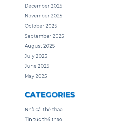
December 2025
November 2025
October 2025
September 2025
August 2025
July 2025
June 2025
May 2025
CATEGORIES
Nhà cái thể thao
Tin tức thể thao