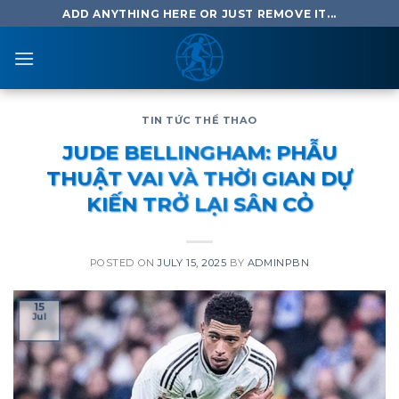
Skip
ADD ANYTHING HERE OR JUST REMOVE IT...
to
content
TIN TỨC THỂ THAO
JUDE BELLINGHAM: PHẪU
THUẬT VAI VÀ THỜI GIAN DỰ
KIẾN TRỞ LẠI SÂN CỎ
POSTED ON
JULY 15, 2025
BY
ADMINPBN
15
Jul