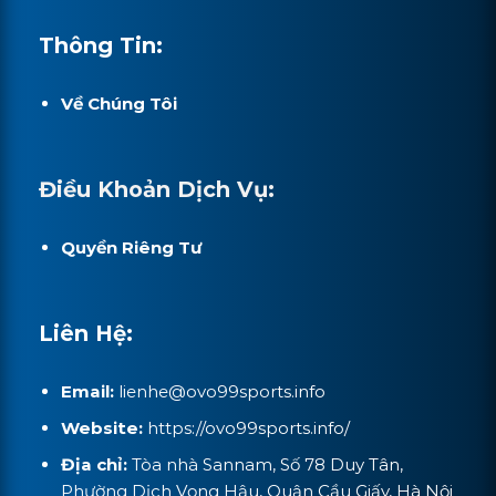
Thông Tin:
Về Chúng Tôi
Điều Khoản Dịch Vụ:
Quyền Riêng Tư
Liên Hệ:
Email:
lienhe@
ovo99sports.info
Website:
https://ovo99sports.info/
Địa chỉ:
Tòa nhà Sannam, Số 78 Duy Tân,
Phường Dịch Vọng Hậu, Quận Cầu Giấy, Hà Nội