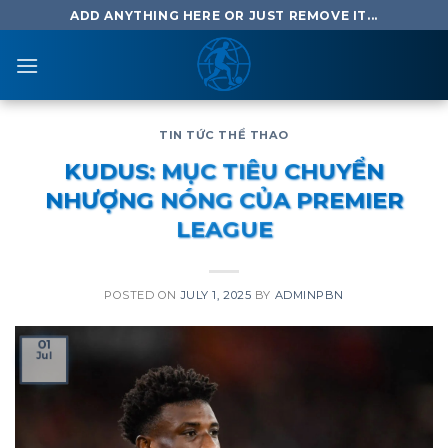
Skip
ADD ANYTHING HERE OR JUST REMOVE IT...
to
content
TIN TỨC THỂ THAO
KUDUS: MỤC TIÊU CHUYỂN
NHƯỢNG NÓNG CỦA PREMIER
LEAGUE
POSTED ON
JULY 1, 2025
BY
ADMINPBN
01
Jul