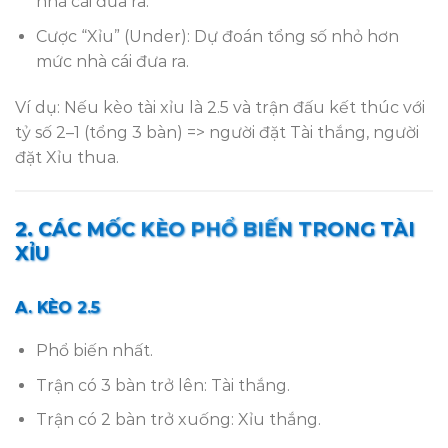
nhà cái đưa ra.
Cược “Xỉu” (Under): Dự đoán tổng số nhỏ hơn
mức nhà cái đưa ra.
Ví dụ: Nếu kèo tài xỉu là 2.5 và trận đấu kết thúc với
tỷ số 2–1 (tổng 3 bàn) => người đặt Tài thắng, người
đặt Xỉu thua.
2. CÁC MỐC KÈO PHỔ BIẾN TRONG TÀI
XỈU
A. KÈO 2.5
Phổ biến nhất.
Trận có 3 bàn trở lên: Tài thắng.
Trận có 2 bàn trở xuống: Xỉu thắng.