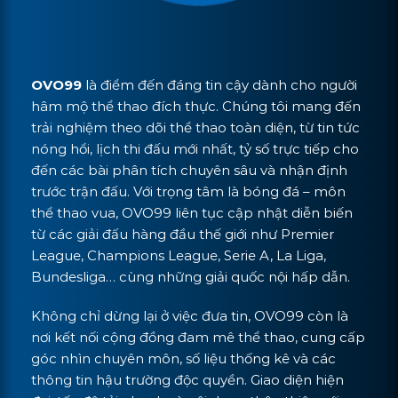
OVO99
là điểm đến đáng tin cậy dành cho người
hâm mộ thể thao đích thực. Chúng tôi mang đến
trải nghiệm theo dõi thể thao toàn diện, từ tin tức
nóng hổi, lịch thi đấu mới nhất, tỷ số trực tiếp cho
đến các bài phân tích chuyên sâu và nhận định
trước trận đấu. Với trọng tâm là bóng đá – môn
thể thao vua, OVO99 liên tục cập nhật diễn biến
từ các giải đấu hàng đầu thế giới như Premier
League, Champions League, Serie A, La Liga,
Bundesliga… cùng những giải quốc nội hấp dẫn.
Không chỉ dừng lại ở việc đưa tin, OVO99 còn là
nơi kết nối cộng đồng đam mê thể thao, cung cấp
góc nhìn chuyên môn, số liệu thống kê và các
thông tin hậu trường độc quyền. Giao diện hiện