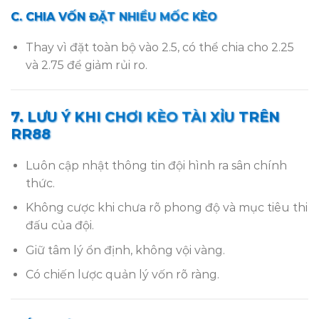
C. CHIA VỐN ĐẶT NHIỀU MỐC KÈO
Thay vì đặt toàn bộ vào 2.5, có thể chia cho 2.25
và 2.75 để giảm rủi ro.
7. LƯU Ý KHI CHƠI KÈO TÀI XỈU TRÊN
RR88
Luôn cập nhật thông tin đội hình ra sân chính
thức.
Không cược khi chưa rõ phong độ và mục tiêu thi
đấu của đội.
Giữ tâm lý ổn định, không vội vàng.
Có chiến lược quản lý vốn rõ ràng.