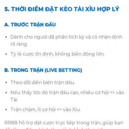
5. THỜI ĐIỂM ĐẶT KÈO TÀI XỈU HỢP LÝ
A. TRƯỚC TRẬN ĐẤU
Dành cho người đã phân tích kỹ và có nhận định
rõ ràng.
Tỷ lệ cược ổn định, không biến động lớn.
B. TRONG TRẬN (LIVE BETTING)
Theo dõi diễn biến trận đấu.
Nếu thấy tốc độ trận đấu cao, nhiều cơ hội => vào
Tài.
Trận chậm, ít cơ hội => vào Xỉu.
RR88 hỗ trợ đặt cược trực tiếp trong trận, giúp bạn