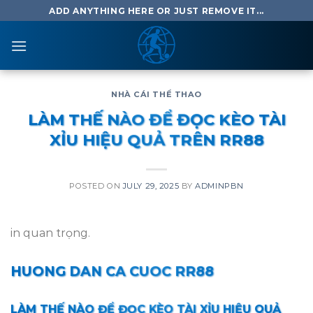
Skip
ADD ANYTHING HERE OR JUST REMOVE IT...
to
content
NHÀ CÁI THỂ THAO
LÀM THẾ NÀO ĐỂ ĐỌC KÈO TÀI
XỈU HIỆU QUẢ TRÊN RR88
POSTED ON
JULY 29, 2025
BY
ADMINPBN
in quan trọng.
HUONG DAN CA CUOC RR88
LÀM THẾ NÀO ĐỂ ĐỌC KÈO TÀI XỈU HIỆU QUẢ