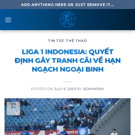
Skip
ADD ANYTHING HERE OR JUST REMOVE IT...
to
content
TIN TỨC THỂ THAO
LIGA 1 INDONESIA: QUYẾT
ĐỊNH GÂY TRANH CÃI VỀ HẠN
NGẠCH NGOẠI BINH
POSTED ON
JULY 9, 2025
BY
ADMINPBN
09
Jul