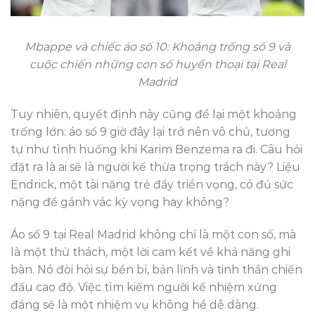
Mbappe và chiếc áo số 10: Khoảng trống số 9 và
cuộc chiến những con số huyền thoại tại Real
Madrid
Tuy nhiên, quyết định này cũng để lại một khoảng
trống lớn: áo số 9 giờ đây lại trở nên vô chủ, tương
tự như tình huống khi Karim Benzema ra đi. Câu hỏi
đặt ra là ai sẽ là người kế thừa trọng trách này? Liệu
Endrick, một tài năng trẻ đầy triển vọng, có đủ sức
nặng để gánh vác kỳ vọng hay không?
Áo số 9 tại Real Madrid không chỉ là một con số, mà
là một thử thách, một lời cam kết về khả năng ghi
bàn. Nó đòi hỏi sự bền bỉ, bản lĩnh và tinh thần chiến
đấu cao độ. Việc tìm kiếm người kế nhiệm xứng
đáng sẽ là một nhiệm vụ không hề dễ dàng.