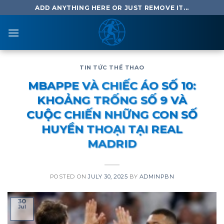
Skip
ADD ANYTHING HERE OR JUST REMOVE IT...
to
content
TIN TỨC THỂ THAO
MBAPPE VÀ CHIẾC ÁO SỐ 10:
KHOẢNG TRỐNG SỐ 9 VÀ
CUỘC CHIẾN NHỮNG CON SỐ
HUYỀN THOẠI TẠI REAL
MADRID
POSTED ON
JULY 30, 2025
BY
ADMINPBN
30
Jul