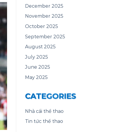
December 2025
November 2025
October 2025
September 2025
August 2025
July 2025
June 2025
May 2025
CATEGORIES
Nhà cái thể thao
Tin tức thể thao