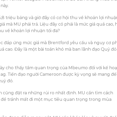
 này.
8 triệu bảng và giờ đây có cơ hội thu về khoản lợi nhuậ
iá mà MU phải trả. Liệu đây có phải là mức giá quá cao, 
u về khoản lợi nhuận tối đa?
iệc đáp ứng mức giá mà Brentford yêu cầu và nguy cơ ph
 cao. Đây là một bài toán khó mà ban lãnh đạo Quỷ đỏ
này cho thấy tầm quan trọng của Mbeumo đối với kế ho
n Hag. Tiền đạo người Cameroon được kỳ vọng sẽ mang đ
Quỷ đỏ.
n cũng đặt ra những rủi ro nhất định. MU cần tìm cách
để tránh mất đi một mục tiêu quan trọng trong mùa