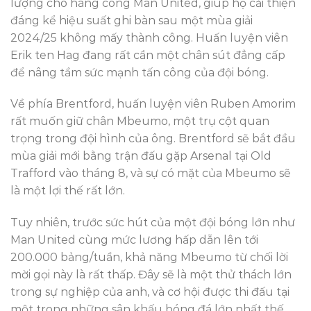
lượng cho hàng công Man United, giúp họ cải thiện
đáng kể hiệu suất ghi bàn sau một mùa giải
2024/25 không mấy thành công. Huấn luyện viên
Erik ten Hag đang rất cần một chân sút đẳng cấp
để nâng tầm sức mạnh tấn công của đội bóng.
Về phía Brentford, huấn luyện viên Ruben Amorim
rất muốn giữ chân Mbeumo, một trụ cột quan
trọng trong đội hình của ông. Brentford sẽ bắt đầu
mùa giải mới bằng trận đấu gặp Arsenal tại Old
Trafford vào tháng 8, và sự có mặt của Mbeumo sẽ
là một lợi thế rất lớn.
Tuy nhiên, trước sức hút của một đội bóng lớn như
Man United cùng mức lương hấp dẫn lên tới
200.000 bảng/tuần, khả năng Mbeumo từ chối lời
mời gọi này là rất thấp. Đây sẽ là một thử thách lớn
trong sự nghiệp của anh, và cơ hội được thi đấu tại
một trong những sân khấu bóng đá lớn nhất thế