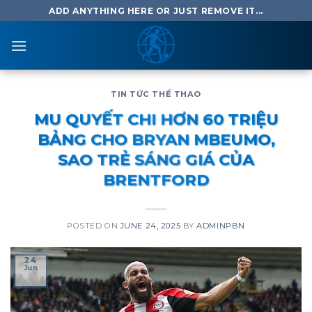
Skip
ADD ANYTHING HERE OR JUST REMOVE IT...
to
content
TIN TỨC THỂ THAO
MU QUYẾT CHI HƠN 60 TRIỆU
BẢNG CHO BRYAN MBEUMO,
SAO TRẺ SÁNG GIÁ CỦA
BRENTFORD
POSTED ON
JUNE 24, 2025
BY
ADMINPBN
24
Jun