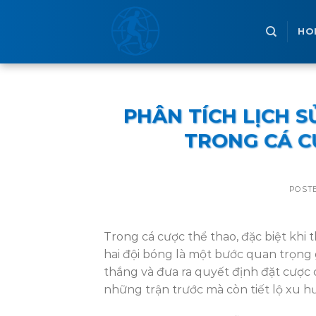
Skip
to
HO
content
PHÂN TÍCH LỊCH S
TRONG CÁ C
POST
Trong cá cược thể thao, đặc biệt khi t
hai đội bóng là một bước quan trọng 
thắng và đưa ra quyết định đặt cược 
những trận trước mà còn tiết lộ xu hư