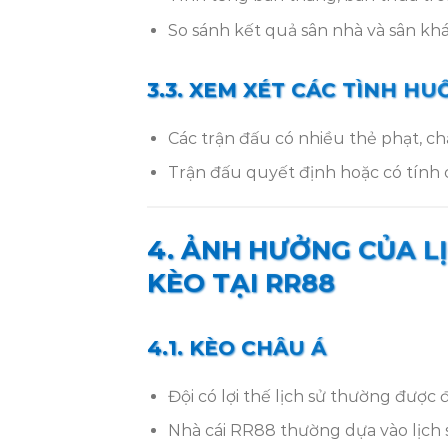
So sánh kết quả sân nhà và sân kh
3.3. XEM XÉT CÁC TÌNH HU
Các trận đấu có nhiều thẻ phạt, c
Trận đấu quyết định hoặc có tính 
4. ẢNH HƯỞNG CỦA LỊ
KÈO TẠI RR88
4.1. KÈO CHÂU Á
Đội có lợi thế lịch sử thường được 
Nhà cái RR88 thường dựa vào lịch sử