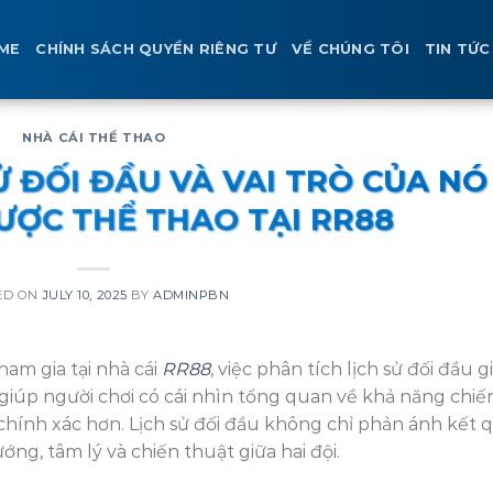
ME
CHÍNH SÁCH QUYỀN RIÊNG TƯ
VỀ CHÚNG TÔI
TIN TỨC
NHÀ CÁI THỂ THAO
Ử ĐỐI ĐẦU VÀ VAI TRÒ CỦA NÓ
ƯỢC THỂ THAO TẠI RR88
ED ON
JULY 10, 2025
BY
ADMINPBN
ham gia tại nhà cái
RR88
, việc phân tích lịch sử đối đầu g
giúp người chơi có cái nhìn tổng quan về khả năng chiế
chính xác hơn. Lịch sử đối đầu không chỉ phản ánh kết 
ớng, tâm lý và chiến thuật giữa hai đội.