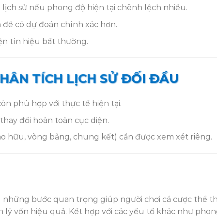
lịch sử nếu phong độ hiện tại chênh lệch nhiều.
 để có dự đoán chính xác hơn.
ện tín hiệu bất thường.
PHÂN TÍCH LỊCH SỬ ĐỐI ĐẦU
òn phù hợp với thực tế hiện tại.
 thay đổi hoàn toàn cục diện.
ao hữu, vòng bảng, chung kết) cần được xem xét riêng.
ng những bước quan trọng giúp người chơi cá cược thể t
n lý vốn hiệu quả. Kết hợp với các yếu tố khác như pho