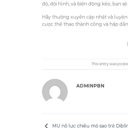
độ, đội hình, và biến động kèo, bạn sẽ
Hãy thường xuyên cập nhật và luyện t
cược thể thao thành công và hấp dẫ
This entry was post
ADMINPBN
MU nỗ lực chiêu mộ sao trẻ Dibli