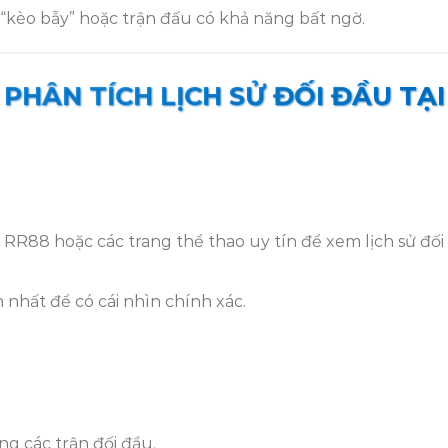
“kèo bẫy” hoặc trận đấu có khả năng bất ngờ.
 PHÂN TÍCH LỊCH SỬ ĐỐI ĐẦU TẠI
RR88 hoặc các trang thể thao uy tín để xem lịch sử đối
 nhất để có cái nhìn chính xác.
g các trận đối đầu.