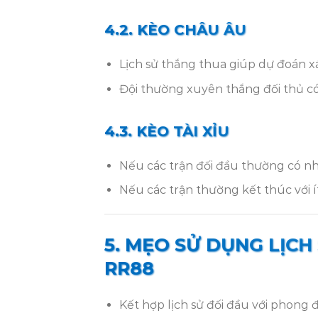
4.2. KÈO CHÂU ÂU
Lịch sử thắng thua giúp dự đoán x
Đội thường xuyên thắng đối thủ có
4.3. KÈO TÀI XỈU
Nếu các trận đối đầu thường có nhi
Nếu các trận thường kết thúc với í
5. MẸO SỬ DỤNG LỊCH
RR88
Kết hợp lịch sử đối đầu với phong độ