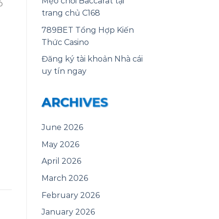
Mẹo chơi Baccarat tại
ò
trang chủ C168
789BET Tổng Hợp Kiến
Thức Casino
Đăng ký tài khoản Nhà cái
uy tín ngay
ARCHIVES
June 2026
May 2026
April 2026
March 2026
February 2026
January 2026