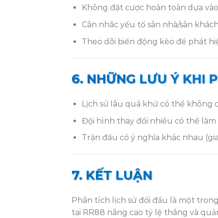
Không đặt cược hoàn toàn dựa vào 
Cân nhắc yếu tố sân nhà/sân khách
Theo dõi biến động kèo để phát hi
6. NHỮNG LƯU Ý KHI 
Lịch sử lâu quá khứ có thể không c
Đội hình thay đổi nhiều có thể làm
Trận đấu có ý nghĩa khác nhau (gi
7. KẾT LUẬN
Phân tích lịch sử đối đầu là một tro
tại RR88 nâng cao tỷ lệ thắng và quả