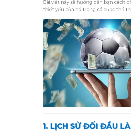
Bài viết này sẽ hướng dẫn bạn cách phân
thiết yếu của nó trong cá cược thể th
1. LỊCH SỬ ĐỐI ĐẦU LÀ