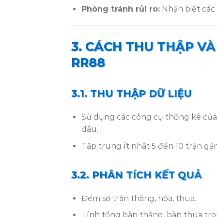
Phòng tránh rủi ro:
Nhận biết các 
3. CÁCH THU THẬP VÀ
RR88
3.1. THU THẬP DỮ LIỆU
Sử dụng các công cụ thống kê của 
đầu.
Tập trung ít nhất 5 đến 10 trận gần
3.2. PHÂN TÍCH KẾT QUẢ
Đếm số trận thắng, hòa, thua.
Tính tổng bàn thắng, bàn thua tron