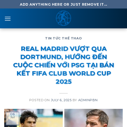
Skip
ADD ANYTHING HERE OR JUST REMOVE IT...
to
content
TIN TỨC THỂ THAO
REAL MADRID VƯỢT QUA
DORTMUND, HƯỚNG ĐẾN
CUỘC CHIẾN VỚI PSG TẠI BÁN
KẾT FIFA CLUB WORLD CUP
2025
POSTED ON
JULY 6, 2025
BY
ADMINPBN
06
Jul