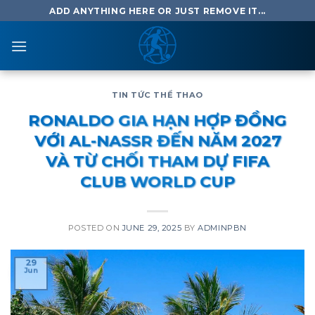
Skip
ADD ANYTHING HERE OR JUST REMOVE IT...
to
content
TIN TỨC THỂ THAO
RONALDO GIA HẠN HỢP ĐỒNG
VỚI AL-NASSR ĐẾN NĂM 2027
VÀ TỪ CHỐI THAM DỰ FIFA
CLUB WORLD CUP
POSTED ON
JUNE 29, 2025
BY
ADMINPBN
29
Jun