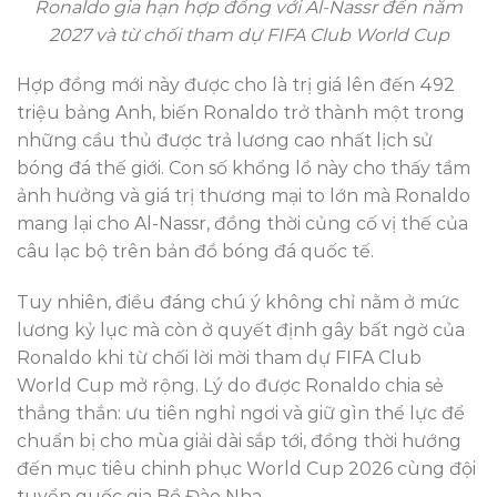
Ronaldo gia hạn hợp đồng với Al-Nassr đến năm
2027 và từ chối tham dự FIFA Club World Cup
Hợp đồng mới này được cho là trị giá lên đến 492
triệu bảng Anh, biến Ronaldo trở thành một trong
những cầu thủ được trả lương cao nhất lịch sử
bóng đá thế giới. Con số khổng lồ này cho thấy tầm
ảnh hưởng và giá trị thương mại to lớn mà Ronaldo
mang lại cho Al-Nassr, đồng thời củng cố vị thế của
câu lạc bộ trên bản đồ bóng đá quốc tế.
Tuy nhiên, điều đáng chú ý không chỉ nằm ở mức
lương kỷ lục mà còn ở quyết định gây bất ngờ của
Ronaldo khi từ chối lời mời tham dự FIFA Club
World Cup mở rộng. Lý do được Ronaldo chia sẻ
thẳng thắn: ưu tiên nghỉ ngơi và giữ gìn thể lực để
chuẩn bị cho mùa giải dài sắp tới, đồng thời hướng
đến mục tiêu chinh phục World Cup 2026 cùng đội
tuyển quốc gia Bồ Đào Nha.