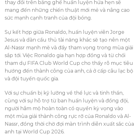
thay đổi trên băng ghế huấn luyện hứa hẹn sẽ
mang đến những chiến thuật mới mẻ và nâng cao
sức mạnh cạnh tranh của đội bóng.
Sự kết hợp giữa Ronaldo, huấn luyện viên Jorge
Jesus và dàn cầu thủ tài năng khác sẽ tạo nên một
Al-Nassr mạnh mẽ và đầy tham vọng trong mùa giải
sắp tới. Việc Ronaldo gia hạn hợp đồng và từ chối
tham dự FIFA Club World Cup cho thấy rõ mục tiêu
hướng đến thành công của anh, cả ở cấp câu lạc bộ
và đội tuyển quốc gia.
Với sự chuẩn bị kỹ lưỡng về thể lực và tinh thần,
cùng với sự hỗ trợ từ ban huấn luyện và đồng đội,
người hâm mộ hoàn toàn có quyền kỳ vọng vào
một mùa giải thành công rực rỡ của Ronaldo và Al-
Nassr, đồng thời chờ đợi màn trình diễn xuất sắc của
anh tại World Cup 2026.