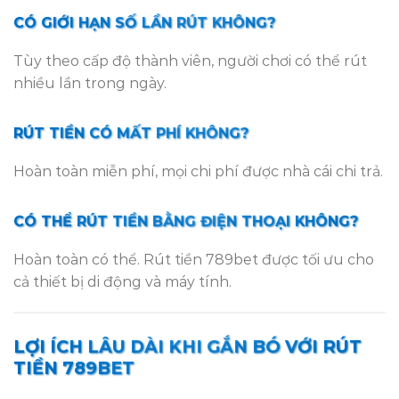
CÓ GIỚI HẠN SỐ LẦN RÚT KHÔNG?
Tùy theo cấp độ thành viên, người chơi có thể rút
nhiều lần trong ngày.
RÚT TIỀN CÓ MẤT PHÍ KHÔNG?
Hoàn toàn miễn phí, mọi chi phí được nhà cái chi trả.
CÓ THỂ RÚT TIỀN BẰNG ĐIỆN THOẠI KHÔNG?
Hoàn toàn có thể. Rút tiền 789bet được tối ưu cho
cả thiết bị di động và máy tính.
LỢI ÍCH LÂU DÀI KHI GẮN BÓ VỚI RÚT
TIỀN 789BET