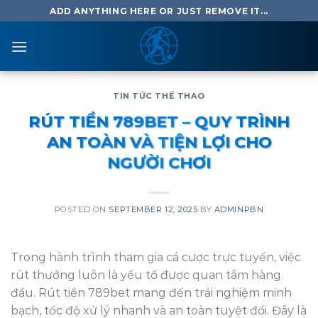
Skip
ADD ANYTHING HERE OR JUST REMOVE IT...
to
content
TIN TỨC THỂ THAO
RÚT TIỀN 789BET – QUY TRÌNH
AN TOÀN VÀ TIỆN LỢI CHO
NGƯỜI CHƠI
POSTED ON
SEPTEMBER 12, 2025
BY
ADMINPBN
Trong hành trình tham gia cá cược trực tuyến, việc
rút thưởng luôn là yếu tố được quan tâm hàng
đầu. Rút tiền 789bet mang đến trải nghiệm minh
bạch, tốc độ xử lý nhanh và an toàn tuyệt đối. Đây là