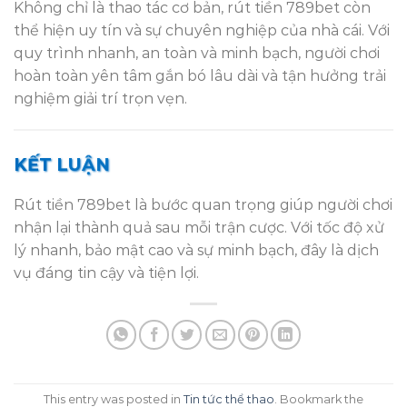
Không chỉ là thao tác cơ bản, rút tiền 789bet còn
thể hiện uy tín và sự chuyên nghiệp của nhà cái. Với
quy trình nhanh, an toàn và minh bạch, người chơi
hoàn toàn yên tâm gắn bó lâu dài và tận hưởng trải
nghiệm giải trí trọn vẹn.
KẾT LUẬN
Rút tiền 789bet là bước quan trọng giúp người chơi
nhận lại thành quả sau mỗi trận cược. Với tốc độ xử
lý nhanh, bảo mật cao và sự minh bạch, đây là dịch
vụ đáng tin cậy và tiện lợi.
This entry was posted in
Tin tức thể thao
. Bookmark the