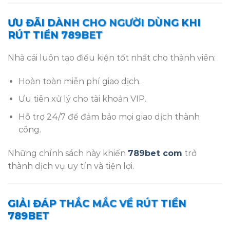
ƯU ĐÃI DÀNH CHO NGƯỜI DÙNG KHI
RÚT TIỀN 789BET
Nhà cái luôn tạo điều kiện tốt nhất cho thành viên:
Hoàn toàn miễn phí giao dịch.
Ưu tiên xử lý cho tài khoản VIP.
Hỗ trợ 24/7 để đảm bảo mọi giao dịch thành
công.
Những chính sách này khiến
789bet com
trở
thành dịch vụ uy tín và tiện lợi.
GIẢI ĐÁP THẮC MẮC VỀ RÚT TIỀN
789BET