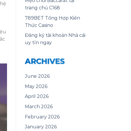
Mẹo chơi Baccarat tại
ghệ
trang chủ C168
789BET Tổng Hợp Kiến
Thức Casino
iệu
Đăng ký tài khoản Nhà cái
sắc
uy tín ngay
ARCHIVES
June 2026
May 2026
April 2026
March 2026
February 2026
January 2026