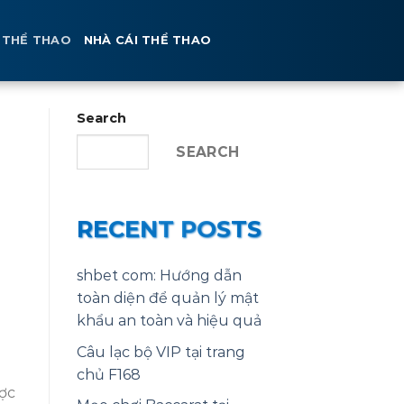
 THỂ THAO
NHÀ CÁI THỂ THAO
Search
SEARCH
RECENT POSTS
shbet com: Hướng dẫn
toàn diện để quản lý mật
khẩu an toàn và hiệu quả
Câu lạc bộ VIP tại trang
chủ F168
ợc