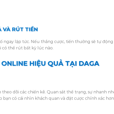
 VÀ RÚT TIỀN
ố ngay lập tức. Nếu thắng cược, tiền thưởng sẽ tự động
 có thể rút bất kỳ lúc nào.
 ONLINE HIỆU QUẢ TẠI DAGA
n theo dõi các chiến kê. Quan sát thể trạng, sự nhanh nh
úp bạn có cái nhìn khách quan và đặt cược chính xác hơn