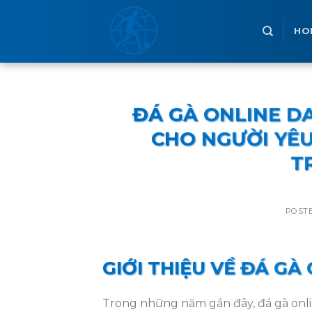
Skip
to
HO
content
ĐÁ GÀ ONLINE DA
CHO NGƯỜI YÊU
T
POST
GIỚI THIỆU VỀ ĐÁ GÀ
Trong những năm gần đây, đá gà onl