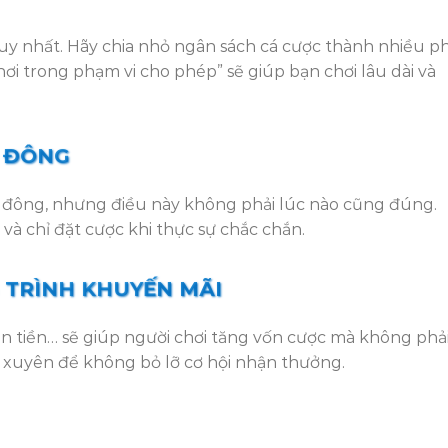
duy nhất. Hãy chia nhỏ ngân sách cá cược thành nhiều p
chơi trong phạm vi cho phép” sẽ giúp bạn chơi lâu dài và
M ĐÔNG
ố đông, nhưng điều này không phải lúc nào cũng đúng.
và chỉ đặt cược khi thực sự chắc chắn.
 TRÌNH KHUYẾN MÃI
 tiền… sẽ giúp người chơi tăng vốn cược mà không phả
g xuyên để không bỏ lỡ cơ hội nhận thưởng.