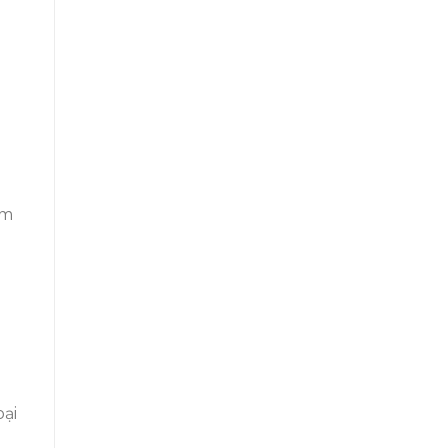
ệm
oại