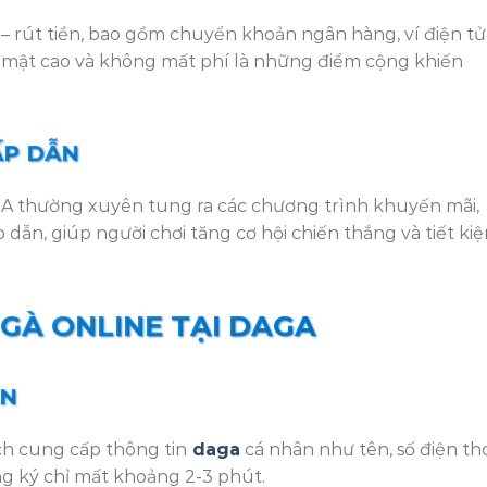
 rút tiền, bao gồm chuyển khoản ngân hàng, ví điện tử
 mật cao và không mất phí là những điểm cộng khiến
ẤP DẪN
GA thường xuyên tung ra các chương trình khuyến mãi,
dẫn, giúp người chơi tăng cơ hội chiến thắng và tiết ki
GÀ ONLINE TẠI DAGA
ẢN
ch cung cấp thông tin
daga
cá nhân như tên, số điện th
ng ký chỉ mất khoảng 2-3 phút.