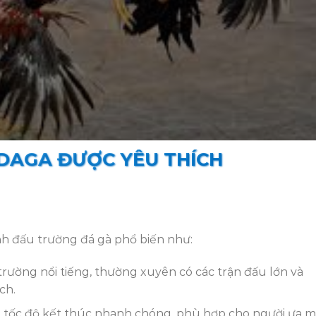
 DAGA ĐƯỢC YÊU THÍCH
nh đấu trường đá gà phổ biến như:
trường nổi tiếng, thường xuyên có các trận đấu lớn và
ch.
với tốc độ kết thúc nhanh chóng, phù hợp cho người ưa 