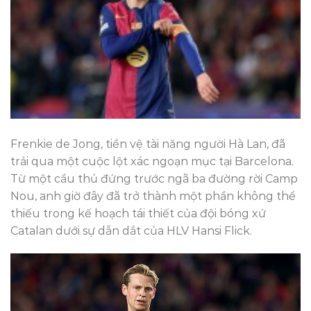
Frenkie de Jong, tiền vệ tài năng người Hà Lan, đã
trải qua một cuộc lột xác ngoạn mục tại Barcelona.
Từ một cầu thủ đứng trước ngã ba đường rời Camp
Nou, anh giờ đây đã trở thành một phần không thể
thiếu trong kế hoạch tái thiết của đội bóng xứ
Catalan dưới sự dẫn dắt của HLV Hansi Flick.