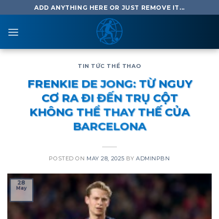
Skip
ADD ANYTHING HERE OR JUST REMOVE IT...
to
content
TIN TỨC THỂ THAO
FRENKIE DE JONG: TỪ NGUY
CƠ RA ĐI ĐẾN TRỤ CỘT
KHÔNG THỂ THAY THẾ CỦA
BARCELONA
POSTED ON
MAY 28, 2025
BY
ADMINPBN
28
May