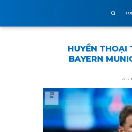
Skip
to
HO
content
HUYỀN THOẠI 
BAYERN MUNIC
POST
05
Jul