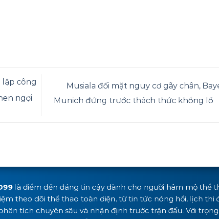
a lập công
Musiala đối mặt nguy cơ gãy chân, Bay
khen ngợi
Munich đứng trước thách thức khổng lồ
O99
là điểm đến đáng tin cậy dành cho người hâm mộ thể th
ệm theo dõi thể thao toàn diện, từ tin tức nóng hổi, lịch thi
phân tích chuyên sâu và nhận định trước trận đấu. Với trọn