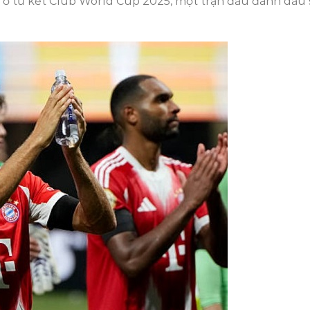
in ở tứ kết Club World Cup 2025, một trận đấu đánh dấu 