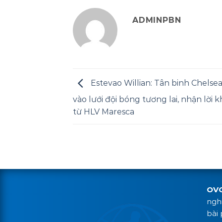
ADMINPBN
Estevao Willian: Tân binh Chelse
vào lưới đội bóng tương lai, nhận lời 
từ HLV Maresca
OV
nghi
bài 