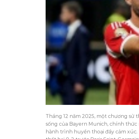
Tháng 12 năm 2025, một chương sử thi
sống của Bayern Munich, chính thức nó
hành trình huyền thoại đầy cảm xúc.