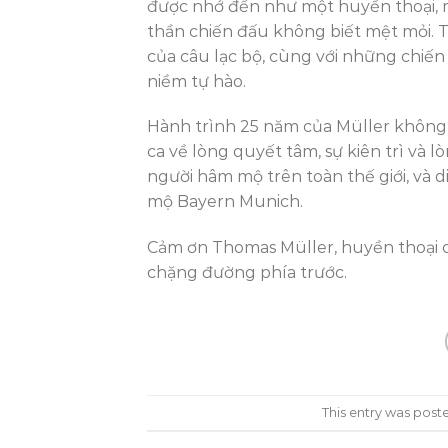
được nhớ đến như một huyền thoại, m
thần chiến đấu không biết mệt mỏi. T
của câu lạc bộ, cùng với những chiế
niềm tự hào.
Hành trình 25 năm của Müller không c
ca về lòng quyết tâm, sự kiên trì và
người hâm mộ trên toàn thế giới, và d
mộ Bayern Munich.
Cảm ơn Thomas Müller, huyền thoại c
chặng đường phía trước.
This entry was post