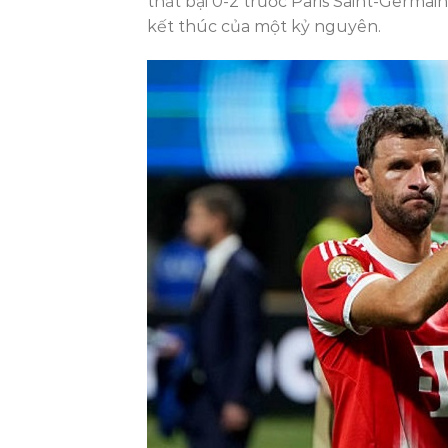
thất bại 0-2 trước Paris Saint-Germa
kết thúc của một kỷ nguyên.