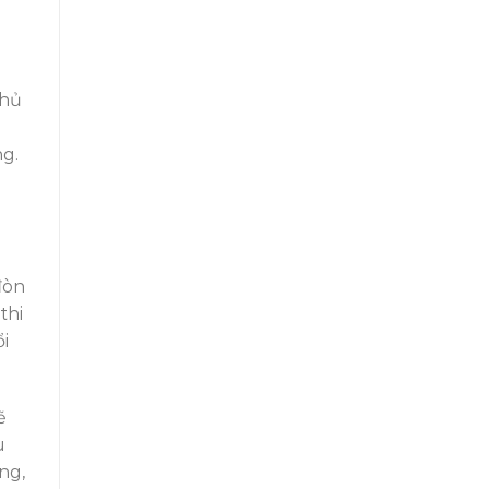
thủ
ủ
ng.
đòn
thi
i
ẽ
u
ng,