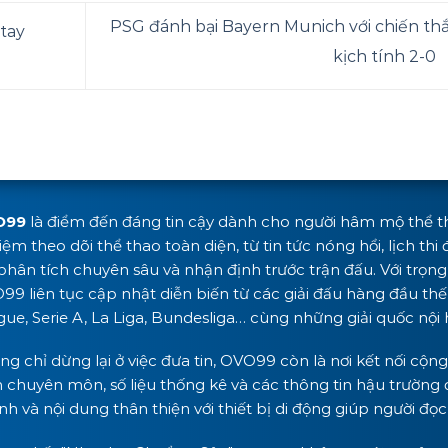
PSG đánh bại Bayern Munich với chiến th
tay
kịch tính 2-0
n
O99
là điểm đến đáng tin cậy dành cho người hâm mộ thể th
ệm theo dõi thể thao toàn diện, từ tin tức nóng hổi, lịch thi
phân tích chuyên sâu và nhận định trước trận đấu. Với trọn
99 liên tục cập nhật diễn biến từ các giải đấu hàng đầu th
ue, Serie A, La Liga, Bundesliga… cùng những giải quốc nội
ng chỉ dừng lại ở việc đưa tin, OVO99 còn là nơi kết nối c
 chuyên môn, số liệu thống kê và các thông tin hậu trường độ
h và nội dung thân thiện với thiết bị di động giúp người đọc