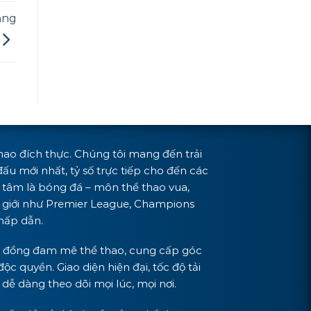
ắng
ao đích thực. Chúng tôi mang đến trải
 đấu mới nhất, tỷ số trực tiếp cho đến các
g tâm là bóng đá – môn thể thao vua,
ế giới như Premier League, Champions
 hấp dẫn.
ộng đồng đam mê thể thao, cung cấp góc
c quyền. Giao diện hiện đại, tốc độ tải
 dễ dàng theo dõi mọi lúc, mọi nơi.