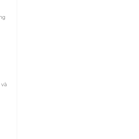
ững
à
 và