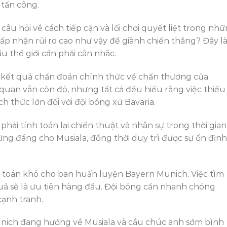
tấn công.
âu hỏi về cách tiếp cận và lối chơi quyết liệt trong nh
chấp nhận rủi ro cao như vậy để giành chiến thắng? Đây l
u thế giới cần phải cân nhắc.
i kết quả chẩn đoán chính thức về chấn thương của
quan vẫn còn đó, nhưng tất cả đều hiểu rằng việc thiếu
h thức lớn đối với đội bóng xứ Bavaria.
ải tính toán lại chiến thuật và nhân sự trong thời gian
 xứng đáng cho Musiala, đồng thời duy trì được sự ổn định
i toán khó cho ban huấn luyện Bayern Munich. Việc tìm
ả sẽ là ưu tiên hàng đầu. Đội bóng cần nhanh chóng
cạnh tranh.
ich đang hướng về Musiala và cầu chúc anh sớm bình