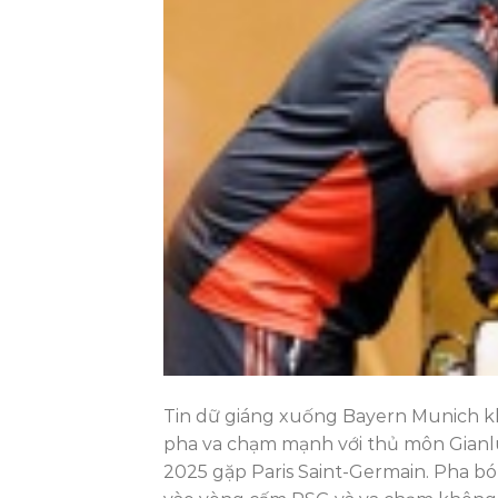
Tin dữ giáng xuống Bayern Munich khi
pha va chạm mạnh với thủ môn Gianl
2025 gặp Paris Saint-Germain. Pha bó